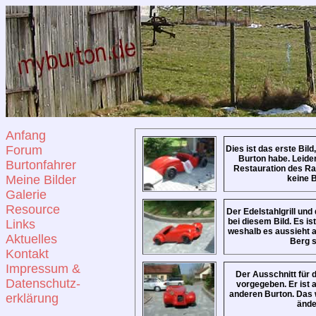
Anfang
Forum
Dies ist das erste Bil
Burton habe. Leide
Burtonfahrer
Restauration des R
Meine Bilder
keine B
Galerie
Resource
Der Edelstahlgrill und 
bei diesem Bild. Es ist
Links
weshalb es aussieht 
Aktuelles
Berg s
Kontakt
Impressum &
Der Ausschnitt für 
Datenschutz-
vorgegeben. Er ist a
anderen Burton. Das 
erklärung
ände