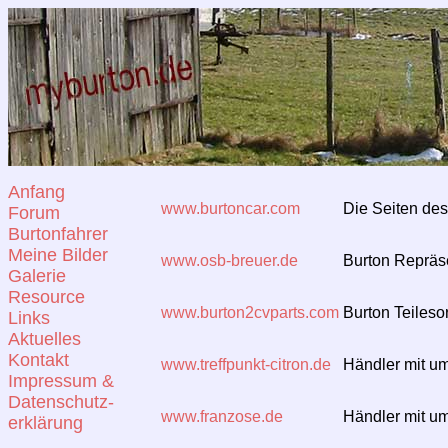
Anfang
www.burtoncar.com
Die Seiten des
Forum
Burtonfahrer
Meine Bilder
www.osb-breuer.de
Burton Repräse
Galerie
Resource
www.burton2cvparts.com
Burton Teileso
Links
Aktuelles
Kontakt
www.treffpunkt-citron.de
Händler mit um
Impressum &
Datenschutz-
www.franzose.de
Händler mit um
erklärung