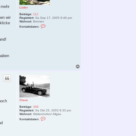
r mehr
Lüder
Beiträge:
112
en wir
Registriert:
Sa Sep 17, 2005 9:46 pm
Wohnort:
Bremen
klicke
K
Kontaktdaten:
o
n
t
and!
a
k
t
d
a
haben
t
e
n
N
v
a
o
c
n
h
L
o
ü
d
b
e
e
r
n
Claus
noch
Beiträge:
398
Registriert:
Sa Okt 25, 2003 8:33 pm
Wohnort:
Waltenhofen/ Allgäu
K
Kontaktdaten:
o
nd
n
t
a
k