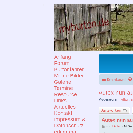
Anfang
Forum
Burtonfahrer
Meine Bilder
Schnellzugriff
Galerie
Termine
Autex nun au
Resource
Links
Moderatoren:
wilbur
,
a
Aktuelles
Antworten
Kontakt
Impressum &
Autex nun au
Datenschutz-
B
von
Lüder
»
Mi Se
e
erklärung