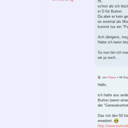
i
Hi,
t
schon als ich let
r
a
in D für Burton.
g
Da aber er kein g
es erstmal als Mis
kommt nur ein "Pa
Ach übrigens, ins
Hatte ich beim le
So nun bin ich ma
wir ja noch...
B
von
Claus
»
Mi Se
e
i
Hallo,
t
r
a
ich hatte aus and
g
Burton (wenn einer
die "Generalvertre
Das mit den 50 fü
erweitert.
http://www.burtonk