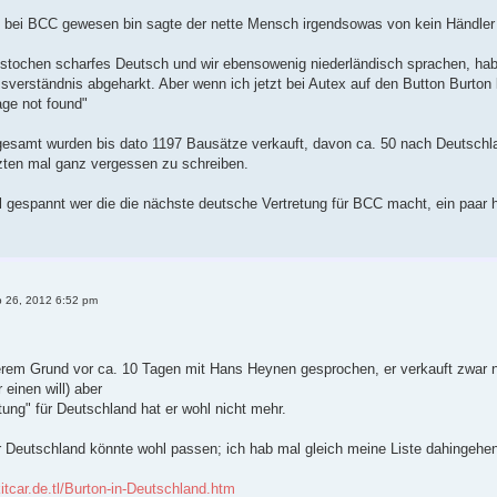
zt bei BCC gewesen bin sagte der nette Mensch irgendsowas von kein Händle
estochen scharfes Deutsch und wir ebensowenig niederländisch sprachen, hab
sverständnis abgeharkt. Aber wenn ich jetzt bei Autex auf den Button Burton 
ge not found"
gesamt wurden bis dato 1197 Bausätze verkauft, davon ca. 50 nach Deutschl
tzten mal ganz vergessen zu schreiben.
l gespannt wer die die nächste deutsche Vertretung für BCC macht, ein paar 
p 26, 2012 6:52 pm
erem Grund vor ca. 10 Tagen mit Hans Heynen gesprochen, er verkauft zwar 
 einen will) aber
tung" für Deutschland hat er wohl nicht mehr.
r Deutschland könnte wohl passen; ich hab mal gleich meine Liste dahingehe
itcar.de.tl/Burton-in-Deutschland.htm