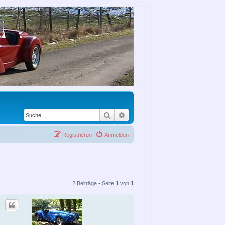
Suche
Erweiterte Suche
Registrieren
Anmelden
2 Beiträge • Seite
1
von
1