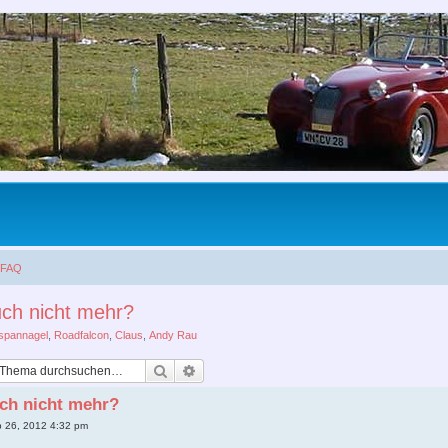
FAQ
ch nicht mehr?
spannagel
,
Roadfalcon
,
Claus
,
Andy Rau
Suche
Erweiterte Suche
ch nicht mehr?
p 26, 2012 4:32 pm