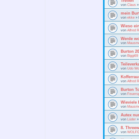
Treffen
von
Claus
mein Bur
von
ekke
»
Wieso ein
von
Alfred 
Werde wo
von
Mausme
Burton 2
von
Biggi69
Teileverk
von
Udo Wo
Kofferra
von
Alfred 
Burton T
von
Feuersp
Wieviele 
von
Mausme
Autex nu
von
Lüder
8. Threew
von
WOLFG