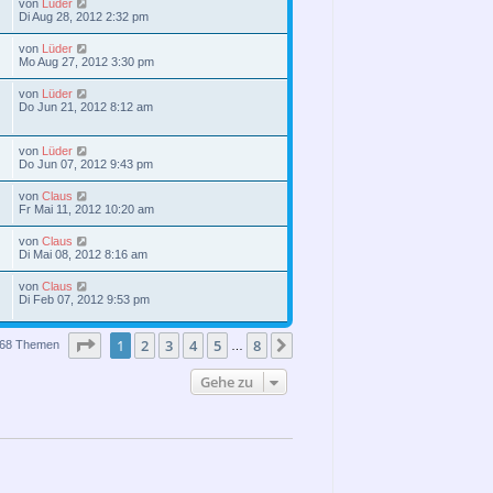
von
Lüder
Di Aug 28, 2012 2:32 pm
von
Lüder
Mo Aug 27, 2012 3:30 pm
von
Lüder
Do Jun 21, 2012 8:12 am
von
Lüder
Do Jun 07, 2012 9:43 pm
von
Claus
Fr Mai 11, 2012 10:20 am
von
Claus
Di Mai 08, 2012 8:16 am
von
Claus
Di Feb 07, 2012 9:53 pm
Seite
1
von
8
1
2
3
4
5
8
Nächste
68 Themen
…
Gehe zu