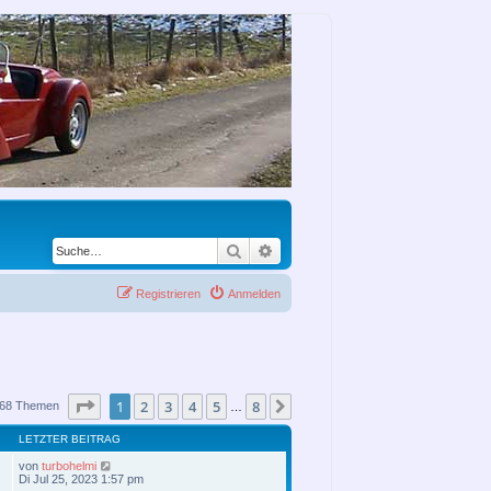
Suche
Erweiterte Suche
Registrieren
Anmelden
Seite
1
von
8
1
2
3
4
5
8
Nächste
68 Themen
…
LETZTER BEITRAG
von
turbohelmi
Di Jul 25, 2023 1:57 pm