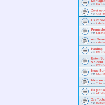
Montageo
von
Claus
Zwei neu
von
OSB-Br
Es ist vo
von
turbohe
Frontsch
von
turbohe
ein Neuer 
von
turbohe
Hardtop
von
OSB-Br
Enten/Bur
5.5.2018
von
OSB-Br
Neue Burt
von
OSB-Br
Mein neu
von
Thies
Es gibt 
von
Alfred 
2cv Tach
von
Ramier