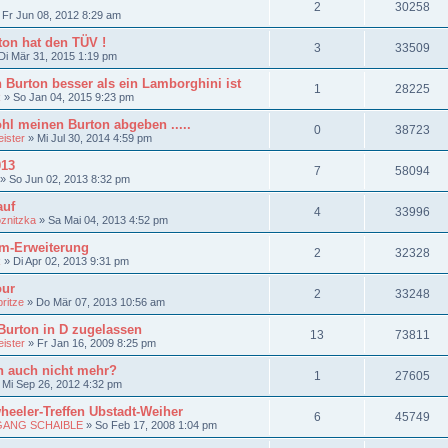
2
30258
»
Fr Jun 08, 2012 8:29 am
ton hat den TÜV !
3
33509
Di Mär 31, 2015 1:19 pm
 Burton besser als ein Lamborghini ist
1
28225
R
»
So Jan 04, 2015 9:23 pm
hl meinen Burton abgeben .....
0
38723
ister
»
Mi Jul 30, 2014 4:59 pm
013
7
58094
»
So Jun 02, 2013 8:32 pm
auf
4
33996
znitzka
»
Sa Mai 04, 2013 4:52 pm
um-Erweiterung
2
32328
R
»
Di Apr 02, 2013 9:31 pm
our
2
33248
ritze
»
Do Mär 07, 2013 10:56 am
Burton in D zugelassen
13
73811
ister
»
Fr Jan 16, 2009 8:25 pm
n auch nicht mehr?
1
27605
»
Mi Sep 26, 2012 4:32 pm
heeler-Treffen Ubstadt-Weiher
6
45749
ANG SCHAIBLE
»
So Feb 17, 2008 1:04 pm