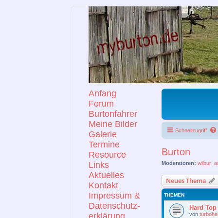
Anfang
Forum
Burtonfahrer
Meine Bilder
Schnellzugriff
Galerie
Termine
Burton
Resource
Links
Moderatoren:
wilbur
,
a
Aktuelles
Neues Thema
Kontakt
Impressum &
THEMEN
Datenschutz-
Hard Top
von
turbohe
erklärung