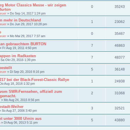
g Motor Classics Messe - wir zeigen
0
35243
Burton
euer
»
Do Sep 14, 2017 1:24 pm
on mehr in Deutschland
1
23062
euer
»
Do Jun 29, 2017 10:28 pm
e
0
35467
euer
»
Mo Mai 29, 2017 7:37 am
e an gebrauchtem BURTON
7
46863
»
Fr Aug 19, 2011 4:50 pm
lappen im Radkasten
7
48377
»
Sa Okt 29, 2016 1:39 pm
estellt
5
36148
euer
»
Di Sep 20, 2016 8:16 pm
217 bei der Black-Forest-Classic Rallye
1
24938
Do Aug 18, 2016 1:32 pm
om SWR-Fernsehen, offiziell zum
2
31068
 gemacht.
R
»
Mo Aug 24, 2015 8:56 pm
bstadt-Weiher
3
32521
»
So Aug 27, 2006 3:40 pm
t unter 3000 U/min aus
5
43880
s
»
Di Aug 06, 2013 5:11 pm