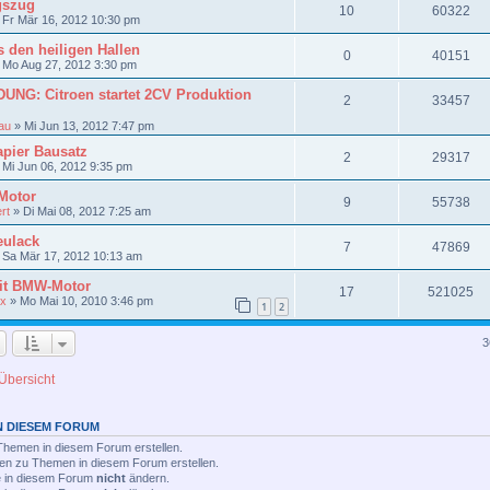
gszug
10
60322
»
Fr Mär 16, 2012 10:30 pm
s den heiligen Hallen
0
40151
»
Mo Aug 27, 2012 3:30 pm
NG: Citroen startet 2CV Produktion
2
33457
au
»
Mi Jun 13, 2012 7:47 pm
apier Bausatz
2
29317
»
Mi Jun 06, 2012 9:35 pm
 Motor
9
55738
rt
»
Di Mai 08, 2012 7:25 am
eulack
7
47869
»
Sa Mär 17, 2012 10:13 am
it BMW-Motor
17
521025
ux
»
Mo Mai 10, 2010 3:46 pm
1
2
3
Übersicht
N DIESEM FORUM
hemen in diesem Forum erstellen.
en zu Themen in diesem Forum erstellen.
ge in diesem Forum
nicht
ändern.