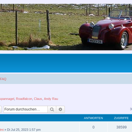
FAQ
spannagel
,
Roadfalcon
,
Claus
,
Andy Rau
Suche
Erweiterte Suche
3
ANTWORTEN
ZUGRIFFE
0
38599
lmi
»
Di Jul 25, 2023 1:57 pm