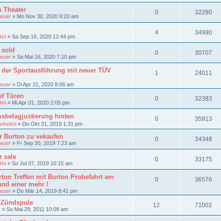
m Theater
0
32280
euer
»
Mo Nov 30, 2020 9:20 am
4
34990
lmi
»
Sa Sep 19, 2020 12:44 pm
 sold
0
30707
euer
»
Sa Mai 16, 2020 7:10 pm
n der Sportausführung mit neuer TÜV
1
24011
euer
»
Di Apr 21, 2020 8:06 am
f Türen
0
32383
lmi
»
Mi Apr 01, 2020 2:05 pm
sbelagjustierung hinten
0
35913
bohelmi
»
Do Okt 31, 2019 1:31 pm
r Burton zu vekaufen
0
34348
euer
»
Fr Sep 20, 2019 7:23 am
r sale
0
33175
lmi
»
So Jul 07, 2019 10:15 am
ton Treffen mit Burton Probefahrt am
0
36576
und einer mehr !
euer
»
Do Mär 14, 2019 8:41 pm
 Zündspule
12
71002
R
»
So Mai 29, 2011 10:09 am