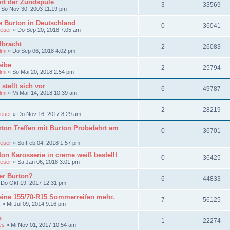
rt der Zündspule
3
33569
»
So Nov 30, 2003 11:19 pm
e Burton in Deutschland
0
36041
euer
»
Do Sep 20, 2018 7:05 am
llbracht
2
26083
lmi
»
Do Sep 06, 2018 4:02 pm
eibe
2
25794
lmi
»
So Mai 20, 2018 2:54 pm
stellt sich vor
6
49787
lmi
»
Mi Mär 14, 2018 10:39 am
2
28219
euer
»
Do Nov 16, 2017 8:29 am
ton Treffen mit Burton Probefahrt am
0
36701
euer
»
So Feb 04, 2018 1:57 pm
on Karosserie in creme weiß bestellt
0
36425
euer
»
Sa Jan 06, 2018 3:01 pm
er Burton?
6
44833
»
Do Okt 19, 2017 12:31 pm
keine 155/70-R15 Sommerreifen mehr.
7
56125
R
»
Mi Jul 09, 2014 9:16 pm
o
1
22274
es
»
Mi Nov 01, 2017 10:54 am