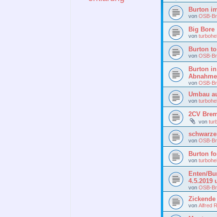
Burton i
von
OSB-Br
Big Bore
von
turbohe
Burton to
von
OSB-Br
Burton i
Abnahme
von
OSB-Br
Umbau au
von
turbohe
2CV Brem
von
tur
schwarze
von
OSB-Br
Burton fo
von
turbohe
Enten/Bur
4.5.2019 
von
OSB-Br
Zickende
von
Alfred 