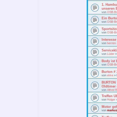
1. Hambur
unseren 
von
OSB-Br
Ein Burt
von
OSB-Br
Sportsitz
von
OSB-Br
Interess
von
berntm
Servicek
von
Lüder
Body ist b
von
OSB-Br
Burton # 
von
ekke
»
BURTON v
Oldtimer
von
Alfred 
Treffen U
von
Holger
Motor geh
von
marku