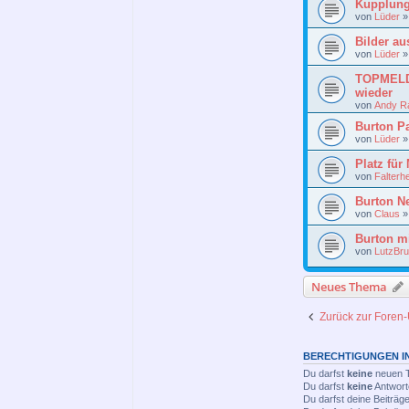
Kupplun
von
Lüder
Bilder au
von
Lüder
TOPMELDU
wieder
von
Andy R
Burton P
von
Lüder
Platz für
von
Falterhe
Burton N
von
Claus
Burton m
von
LutzBr
Neues Thema
Zurück zur Foren-
BERECHTIGUNGEN I
Du darfst
keine
neuen T
Du darfst
keine
Antwort
Du darfst deine Beiträ