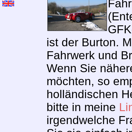
Fahr
(Ent
GFK-
ist der Burton. 
Fahrwerk und Br
Wenn Sie nähere
möchten, so emp
holländischen He
bitte in meine
Li
irgendwelche Fr