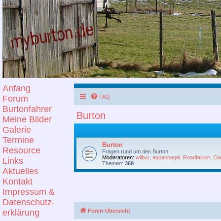
Anfang
Forum
FAQ
Burtonfahrer
Burton
Meine Bilder
Galerie
Termine
Burton
Resource
Fragen rund um den Burton
Moderatoren:
wilbur
,
aspannagel
,
Roadfalcon
,
Cl
Links
Themen:
368
Aktuelles
Kontakt
Impressum &
Datenschutz-
erklärung
Foren-Übersicht