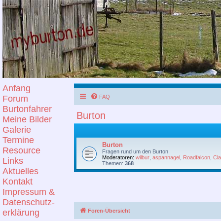
Anfang
Forum
FAQ
Burtonfahrer
Burton
Meine Bilder
Galerie
Termine
Burton
Resource
Fragen rund um den Burton
Moderatoren:
wilbur
,
aspannagel
,
Roadfalcon
,
Cl
Links
Themen:
368
Aktuelles
Kontakt
Impressum &
Datenschutz-
erklärung
Foren-Übersicht