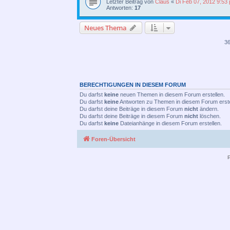
Letzter Beitrag von
Claus
«
Di Feb 07, 2012 9:53
Antworten:
17
Neues Thema
3
BERECHTIGUNGEN IN DIESEM FORUM
Du darfst
keine
neuen Themen in diesem Forum erstellen.
Du darfst
keine
Antworten zu Themen in diesem Forum erste
Du darfst deine Beiträge in diesem Forum
nicht
ändern.
Du darfst deine Beiträge in diesem Forum
nicht
löschen.
Du darfst
keine
Dateianhänge in diesem Forum erstellen.
Foren-Übersicht