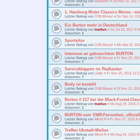
Letzter Beitrag von
Ramieres
«
Do Nov 02, 2017 
Antworten:
1
1. Hamburg Motor Classics Messe - wi
Letzter Beitrag von
OSB-Breuer
«
Do Sep 14, 20
Ein Burton mehr in Deutschland
Letzter Beitrag von
markus
«
So Jul 16, 2017 8:
Antworten:
1
Sportsitze
Letzter Beitrag von
OSB-Breuer
«
Mo Mai 29, 20
Interesse an gebrauchtem BURTON
Letzter Beitrag von
OSB-Breuer
«
Fr Nov 25, 201
Antworten:
7
Serviceklappen im Radkasten
Letzter Beitrag von
Lüder
«
Fr Nov 25, 2016 12:2
Antworten:
7
Body ist bestellt
Letzter Beitrag von
OSB-Breuer
«
Di Nov 22, 201
Antworten:
5
Burton # 217 bei der Black-Forest-Clas
Letzter Beitrag von
markus
«
Mo Aug 29, 2016 3
Antworten:
1
BURTON vom SWR-Fernsehen, offiziell
Letzter Beitrag von
Alfred R
«
Fr Nov 27, 2015 6:
Antworten:
2
Treffen Ubstadt-Weiher
Letzter Beitrag von
Alfred R
«
Mo Aug 24, 2015 9
Antworten:
3