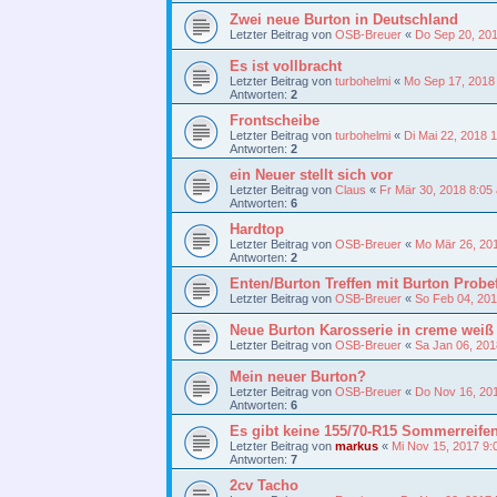
Zwei neue Burton in Deutschland
Letzter Beitrag von
OSB-Breuer
«
Do Sep 20, 20
Es ist vollbracht
Letzter Beitrag von
turbohelmi
«
Mo Sep 17, 2018
Antworten:
2
Frontscheibe
Letzter Beitrag von
turbohelmi
«
Di Mai 22, 2018 
Antworten:
2
ein Neuer stellt sich vor
Letzter Beitrag von
Claus
«
Fr Mär 30, 2018 8:05
Antworten:
6
Hardtop
Letzter Beitrag von
OSB-Breuer
«
Mo Mär 26, 20
Antworten:
2
Enten/Burton Treffen mit Burton Probe
Letzter Beitrag von
OSB-Breuer
«
So Feb 04, 20
Neue Burton Karosserie in creme weiß 
Letzter Beitrag von
OSB-Breuer
«
Sa Jan 06, 201
Mein neuer Burton?
Letzter Beitrag von
OSB-Breuer
«
Do Nov 16, 20
Antworten:
6
Es gibt keine 155/70-R15 Sommerreife
Letzter Beitrag von
markus
«
Mi Nov 15, 2017 9:
Antworten:
7
2cv Tacho