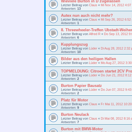
Wieviele Burton in D zugelassen
Letzter Beitrag von
Claus
«
Mi Nov 14, 2012 4:07
Antworten:
13
Autex nun auch nicht mehr?
Letzter Beitrag von
Claus
«
Mi Sep 26, 2012 6:52
Antworten:
1
8. Threewheeler-Treffen Ubstadt-Weihe
Letzter Beitrag von
Alfred R
«
Do Sep 13, 2012 9
Antworten:
6
Kupplungszug
Letzter Beitrag von
Lüder
«
Di Aug 28, 2012 2:32
Antworten:
10
Bilder aus den heiligen Hallen
Letzter Beitrag von
Lüder
«
Mo Aug 27, 2012 3:3
TOPMELDUNG: Citroen startet 2CV Pro
Letzter Beitrag von
Lüder
«
Do Jun 21, 2012 8:1
Antworten:
2
Burton Papier Bausatz
Letzter Beitrag von
Lüder
«
Do Jun 07, 2012 9:4
Antworten:
2
Platz für Motor
Letzter Beitrag von
Claus
«
Fr Mai 11, 2012 10:2
Antworten:
9
Burton Neulack
Letzter Beitrag von
Claus
«
Di Mai 08, 2012 8:16
Antworten:
7
Burton mit BMW-Motor