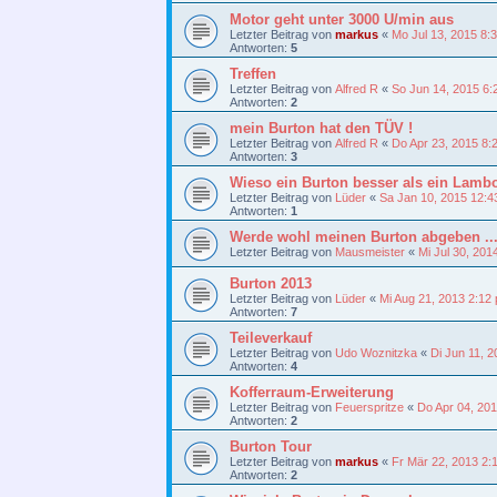
Motor geht unter 3000 U/min aus
Letzter Beitrag von
markus
«
Mo Jul 13, 2015 8:
Antworten:
5
Treffen
Letzter Beitrag von
Alfred R
«
So Jun 14, 2015 6:
Antworten:
2
mein Burton hat den TÜV !
Letzter Beitrag von
Alfred R
«
Do Apr 23, 2015 8:
Antworten:
3
Wieso ein Burton besser als ein Lambo
Letzter Beitrag von
Lüder
«
Sa Jan 10, 2015 12:4
Antworten:
1
Werde wohl meinen Burton abgeben ...
Letzter Beitrag von
Mausmeister
«
Mi Jul 30, 201
Burton 2013
Letzter Beitrag von
Lüder
«
Mi Aug 21, 2013 2:12
Antworten:
7
Teileverkauf
Letzter Beitrag von
Udo Woznitzka
«
Di Jun 11, 
Antworten:
4
Kofferraum-Erweiterung
Letzter Beitrag von
Feuerspritze
«
Do Apr 04, 20
Antworten:
2
Burton Tour
Letzter Beitrag von
markus
«
Fr Mär 22, 2013 2:
Antworten:
2