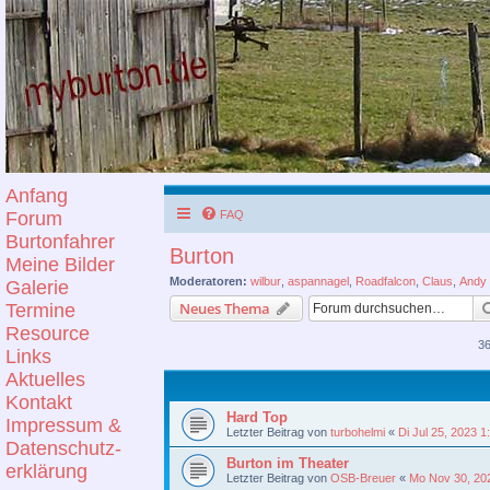
Anfang
Forum
FAQ
Burtonfahrer
Burton
Meine Bilder
Moderatoren:
wilbur
,
aspannagel
,
Roadfalcon
,
Claus
,
Andy
Galerie
Neues Thema
Termine
Resource
3
Links
Aktuelles
Kontakt
Hard Top
Impressum &
Letzter Beitrag von
turbohelmi
«
Di Jul 25, 2023 
Datenschutz-
Burton im Theater
erklärung
Letzter Beitrag von
OSB-Breuer
«
Mo Nov 30, 20