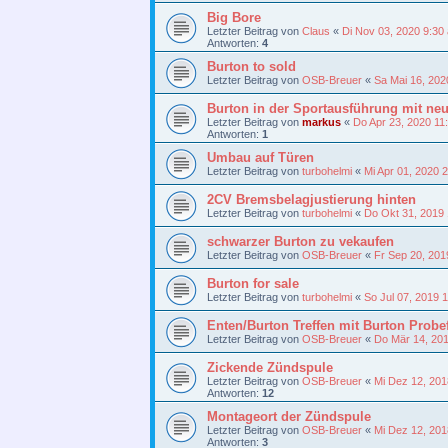
Big Bore
Letzter Beitrag von
Claus
«
Di Nov 03, 2020 9:30
Antworten:
4
Burton to sold
Letzter Beitrag von
OSB-Breuer
«
Sa Mai 16, 202
Burton in der Sportausführung mit n
Letzter Beitrag von
markus
«
Do Apr 23, 2020 11
Antworten:
1
Umbau auf Türen
Letzter Beitrag von
turbohelmi
«
Mi Apr 01, 2020 
2CV Bremsbelagjustierung hinten
Letzter Beitrag von
turbohelmi
«
Do Okt 31, 2019
schwarzer Burton zu vekaufen
Letzter Beitrag von
OSB-Breuer
«
Fr Sep 20, 201
Burton for sale
Letzter Beitrag von
turbohelmi
«
So Jul 07, 2019 
Enten/Burton Treffen mit Burton Probe
Letzter Beitrag von
OSB-Breuer
«
Do Mär 14, 20
Zickende Zündspule
Letzter Beitrag von
OSB-Breuer
«
Mi Dez 12, 201
Antworten:
12
Montageort der Zündspule
Letzter Beitrag von
OSB-Breuer
«
Mi Dez 12, 201
Antworten:
3