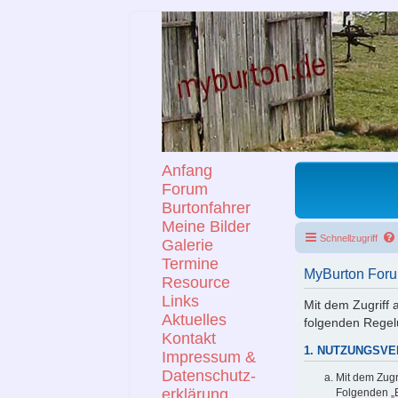
Anfang
Forum
Burtonfahrer
Meine Bilder
Schnellzugriff
Galerie
Termine
MyBurton Foru
Resource
Links
Mit dem Zugriff 
Aktuelles
folgenden Regel
Kontakt
1. NUTZUNGSV
Impressum &
Datenschutz-
Mit dem Zugr
erklärung
Folgenden „B