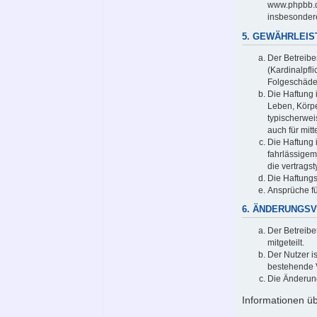
www.phpbb.de
insbesondere
5. GEWÄHRLEI
Der Betreibe
(Kardinalpfli
Folgeschäde
Die Haftung 
Leben, Körpe
typischerwei
auch für mi
Die Haftung 
fahrlässigem
die vertrags
Die Haftungs
Ansprüche fü
6. ÄNDERUNGS
Der Betreibe
mitgeteilt.
Der Nutzer i
bestehende V
Die Änderung
Informationen ü