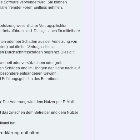
die Software verwendet wird. Sie können
halte fremder Foren Einfluss nehmen.
rletzung wesentlicher Vertragspflichten
urückzuführen sind. Dies gilt auch für mittelbare
lten oder bei Schäden aus der Verletzung von
ten) auf die bei Vertragsschluss
n Durchschnittsschäden begrenzt. Dies gilt
ndheit oder vorsätzlichem oder grob
aren Schäden und im Übrigen der Höhe nach auf
 insbesondere entgangenen Gewinn.
 Erfüllungsgehilfen des Betreibers.
n. Die Änderung wird dem Nutzer per E-Mail
cht das zwischen dem Betreiber und dem Nutzer
timmt hat.
erklärung enthalten.