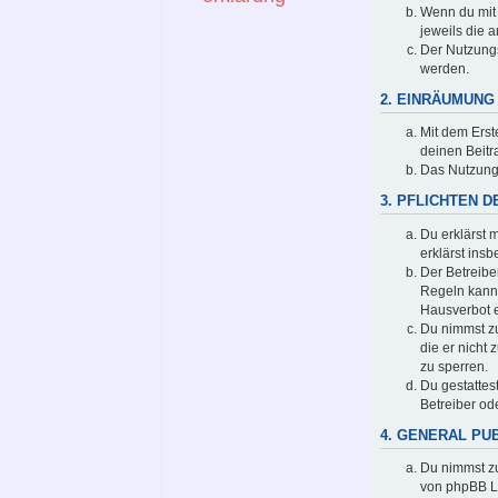
Wenn du mit 
jeweils die a
Der Nutzungs
werden.
2. EINRÄUMUN
Mit dem Erst
deinen Beit
Das Nutzungs
3. PFLICHTEN 
Du erklärst m
erklärst ins
Der Betreibe
Regeln kann 
Hausverbot e
Du nimmst zur
die er nicht
zu sperren.
Du gestattes
Betreiber od
4. GENERAL PU
Du nimmst zu
von phpBB L