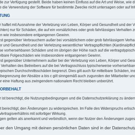
 zur Verfügung gestellt. Beide haben keinen Einfluss auf die Art und Weise, wie 
 die Verwendung der Software für bestimmte Zwecke nicht untersagen oder auf In
STUNG
r haftet mit Ausnahme der Verletzung von Leben, Körper und Gesundheit und der Ve
chten) nur für Schäden, die auf ein vorsätzliches oder grob fahrlässiges Verhalten z
n wie insbesondere entgangenen Gewinn.
ist gegenüber Verbrauchern außer bei vorsätzlichem oder grob fahrlässigem Verha
r und Gesundheit und der Verletzung wesentlicher Vertragspflichten (Kardinalpflich
se vorhersehbaren Schäden und im übrigen der Höhe nach auf die vertragstypische
ttelbare Folgeschäden wie insbesondere entgangenen Gewinn.
ist gegenüber Unternehmern außer bei der Verletzung von Leben, Körper und Gesu
 Verhalten des Betreibers auf die bei Vertragsschluss typischerweise vorhersehb
typischen Durchschnittsschäden begrenzt. Dies gilt auch für mittelbare Schäden,
begrenzung der Absätze a bis c gilt sinngemäß auch zugunsten der Mitarbeiter und
r eine Haftung aus zwingendem nationalem Recht bleiben unberührt.
VORBEHALT
r ist berechtigt, die Nutzungsbedingungen und die Datenschutzerklärung zu änder
st berechtigt, den Änderungen zu widersprechen. Im Falle des Widerspruchs erlis
ertragsverhältnis mit sofortiger Wirkung.
en gelten als anerkannt und verbindlich, wenn der Nutzer den Änderungen zuges
ber den Umgang mit deinen persönlichen Daten sind in der Datenschutz