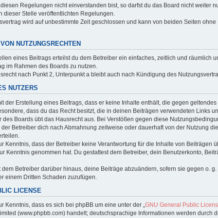
diesen Regelungen nicht einverstanden bist, so darfst du das Board nicht weiter n
n dieser Stelle veröffentlichten Regelungen.
vertrag wird auf unbestimmte Zeit geschlossen und kann von beiden Seiten ohne Ei
G VON NUTZUNGSRECHTEN
ellen eines Beitrags erteilst du dem Betreiber ein einfaches, zeitlich und räumlich
rag im Rahmen des Boards zu nutzen.
recht nach Punkt 2, Unterpunkt a bleibt auch nach Kündigung des Nutzungsvertr
DES NUTZERS
it der Erstellung eines Beitrags, dass er keine Inhalte enthält, die gegen geltende
besondere, dass du das Recht besitzt, die in deinen Beiträgen verwendeten Links u
r des Boards übt das Hausrecht aus. Bei Verstößen gegen diese Nutzungsbedingun
der Betreiber dich nach Abmahnung zeitweise oder dauerhaft von der Nutzung die
rteilen.
 Kenntnis, dass der Betreiber keine Verantwortung für die Inhalte von Beiträgen übe
 zur Kenntnis genommen hat. Du gestattest dem Betreiber, dein Benutzerkonto, Beit
t dem Betreiber darüber hinaus, deine Beiträge abzuändern, sofern sie gegen o. g
er einem Dritten Schaden zuzufügen.
BLIC LICENSE
r Kenntnis, dass es sich bei phpBB um eine unter der „
GNU General Public Licens
imited (www.phpbb.com) handelt; deutschsprachige Informationen werden durch d