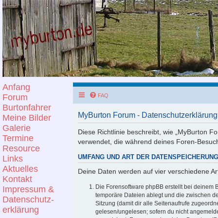
Anfang
Forum
FAQ
Burtonfahrer
MyBurton Forum - Datenschutzerklärung
Meine Bilder
Galerie
Diese Richtlinie beschreibt, wie „MyBurton Fo
Termine
verwendet, die während deines Foren-Besuc
Resource
Links
UMFANG UND ART DER DATENSPEICHERUN
Aktuelles
Deine Daten werden auf vier verschiedene A
Kontakt
Die Forensoftware phpBB erstellt bei deinem 
Impressum &
temporäre Dateien ablegt und die zwischen den
Datenschutz-
Sitzung (damit dir alle Seitenaufrufe zugeord
erklärung
gelesen/ungelesen; sofern du nicht angemelde