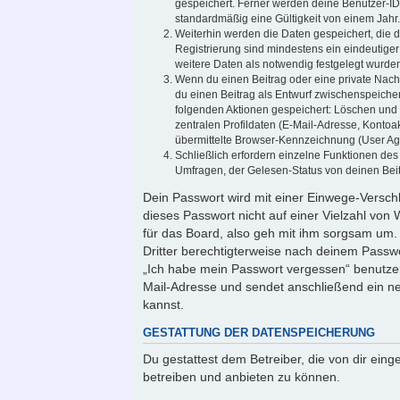
gespeichert. Ferner werden deine Benutzer-ID
standardmäßig eine Gültigkeit von einem Jahr.
Weiterhin werden die Daten gespeichert, die d
Registrierung sind mindestens ein eindeutig
weitere Daten als notwendig festgelegt wurden, 
Wenn du einen Beitrag oder eine private Nachr
du einen Beitrag als Entwurf zwischenspeicher
folgenden Aktionen gespeichert: Löschen und
zentralen Profildaten (E-Mail-Adresse, Konto
übermittelte Browser-Kennzeichnung (User Agen
Schließlich erfordern einzelne Funktionen de
Umfragen, der Gelesen-Status von deinen Beit
Dein Passwort wird mit einer Einwege-Verschl
dieses Passwort nicht auf einer Vielzahl vo
für das Board, also geh mit ihm sorgsam um. 
Dritter berechtigterweise nach deinem Passwo
„Ich habe mein Passwort vergessen“ benutze
Mail-Adresse und sendet anschließend ein ne
kannst.
GESTATTUNG DER DATENSPEICHERUNG
Du gestattest dem Betreiber, die von dir ei
betreiben und anbieten zu können.