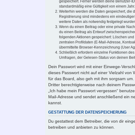
gespeichert. Ferner werden deine Benutzer-ID
standardmäßig eine Gültigkeit von einem Jahr.
Weiterhin werden die Daten gespeichert, die d
Registrierung sind mindestens ein eindeutig
weitere Daten als notwendig festgelegt wurden, 
Wenn du einen Beitrag oder eine private Nachr
du einen Beitrag als Entwurf zwischenspeicher
folgenden Aktionen gespeichert: Löschen und
zentralen Profildaten (E-Mail-Adresse, Konto
übermittelte Browser-Kennzeichnung (User Agen
Schließlich erfordern einzelne Funktionen de
Umfragen, der Gelesen-Status von deinen Beit
Dein Passwort wird mit einer Einwege-Verschl
dieses Passwort nicht auf einer Vielzahl vo
für das Board, also geh mit ihm sorgsam um. 
Dritter berechtigterweise nach deinem Passwo
„Ich habe mein Passwort vergessen“ benutze
Mail-Adresse und sendet anschließend ein ne
kannst.
GESTATTUNG DER DATENSPEICHERUNG
Du gestattest dem Betreiber, die von dir ei
betreiben und anbieten zu können.