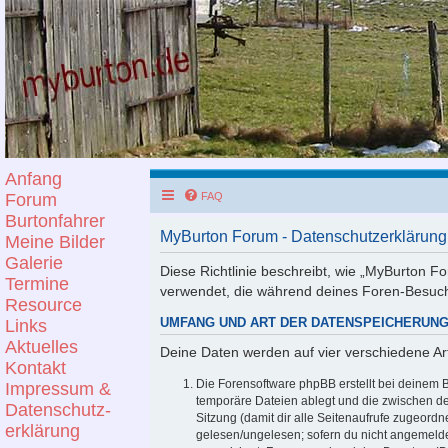
Anfang
Forum
FAQ
Burtonfahrer
MyBurton Forum - Datenschutzerklärung
Meine Bilder
Galerie
Diese Richtlinie beschreibt, wie „MyBurton Fo
Termine
verwendet, die während deines Foren-Besuc
Resource
Links
UMFANG UND ART DER DATENSPEICHERUN
Aktuelles
Deine Daten werden auf vier verschiedene A
Kontakt
Die Forensoftware phpBB erstellt bei deinem 
Impressum &
temporäre Dateien ablegt und die zwischen den
Datenschutz-
Sitzung (damit dir alle Seitenaufrufe zugeord
erklärung
gelesen/ungelesen; sofern du nicht angemelde