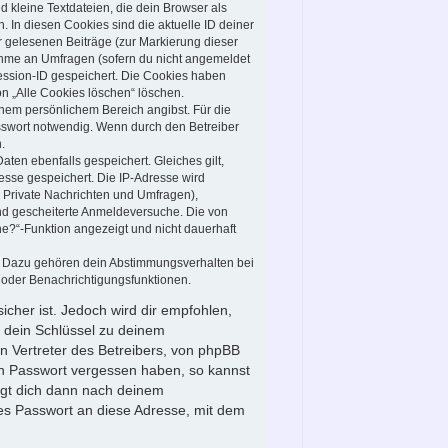
 kleine Textdateien, die dein Browser als
 In diesen Cookies sind die aktuelle ID deiner
ir gelesenen Beiträge (zur Markierung dieser
nahme an Umfragen (sofern du nicht angemeldet
Session-ID gespeichert. Die Cookies haben
on „Alle Cookies löschen“ löschen.
inem persönlichem Bereich angibst. Für die
sswort notwendig. Wenn durch den Betreiber
.
aten ebenfalls gespeichert. Gleiches gilt,
esse gespeichert. Die IP-Adresse wird
 Private Nachrichten und Umfragen),
und gescheiterte Anmeldeversuche. Die von
ne?“-Funktion angezeigt und nicht dauerhaft
n. Dazu gehören dein Abstimmungsverhalten bei
 oder Benachrichtigungsfunktionen.
icher ist. Jedoch wird dir empfohlen,
t dein Schlüssel zu deinem
n Vertreter des Betreibers, von phpBB
ein Passwort vergessen haben, so kannst
agt dich dann nach deinem
es Passwort an diese Adresse, mit dem