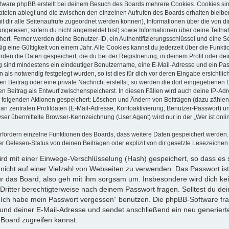
tware phpBB erstellt bei deinem Besuch des Boards mehrere Cookies. Cookies sind
teien ablegt und die zwischen den einzelnen Aufrufen des Boards erhalten bleiben.
it dir alle Seitenaufrufe zugeordnet werden können), Informationen über die von d
ungelesen; sofern du nicht angemeldet bist) sowie Informationen über deine Teil
chert. Ferner werden deine Benutzer-ID, ein Authentifizierungsschlüssel und eine 
g eine Gültigkeit von einem Jahr. Alle Cookies kannst du jederzeit über die Funkti
rden die Daten gespeichert, die du bei der Registrierung, in deinem Profil oder de
g sind mindestens ein eindeutiger Benutzername, eine E-Mail-Adresse und ein Pa
 als notwendig festgelegt wurden, so ist dies für dich vor deren Eingabe ersichtlich
n Beitrag oder eine private Nachricht erstellst, so werden die dort eingegebenen D
n Beitrag als Entwurf zwischenspeicherst. In diesen Fällen wird auch deine IP-Adr
i folgenden Aktionen gespeichert: Löschen und Ändern von Beiträgen (dazu zählen
n zentralen Profildaten (E-Mail-Adresse, Kontoaktivierung, Benutzer-Passwort) 
er übermittelte Browser-Kennzeichnung (User Agent) wird nur in der „Wer ist onli
erfordern einzelne Funktionen des Boards, dass weitere Daten gespeichert werde
r Gelesen-Status von deinen Beiträgen oder explizit von dir gesetzte Lesezeichen
rd mit einer Einwege-Verschlüsselung (Hash) gespeichert, so dass es s
nicht auf einer Vielzahl von Webseiten zu verwenden. Das Passwort is
r das Board, also geh mit ihm sorgsam um. Insbesondere wird dich kei
 Dritter berechtigterweise nach deinem Passwort fragen. Solltest du d
 „Ich habe mein Passwort vergessen“ benutzen. Die phpBB-Software fr
nd deiner E-Mail-Adresse und sendet anschließend ein neu generiert
Board zugreifen kannst.