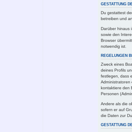
GESTATTUNG D
Du gestattest de
betreiben und a
Darüber hinaus 
sowie den Intere
Browser übermitt
notwendig ist.
REGELUNGEN B
Zweck eines Boar
deines Profils un
festlegen, dass 
Administratoren
kontaktiere den 
Personen (Admini
Andere als die o
sofern er auf Gr
die Daten zur Du
GESTATTUNG D