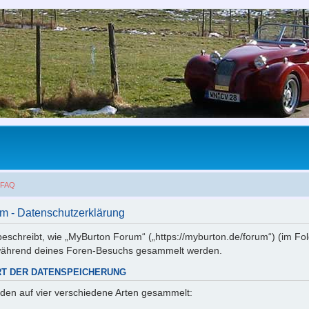
FAQ
m - Datenschutzerklärung
 beschreibt, wie „MyBurton Forum“ („https://myburton.de/forum“) (im Fo
während deines Foren-Besuchs gesammelt werden.
RT DER DATENSPEICHERUNG
den auf vier verschiedene Arten gesammelt: