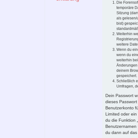
Die Forensof
temporäre Da
Sitzung (dam
als gelesen/
bist) gespei
standardmäßi
Weiterhin we
Registrierun
weitere Daten
Wenn du eine
wenn du eine
weiterhin be
Änderungen a
deinem Brows
gespeichert.
Schließlich 
Umfragen, de
Dein Passwort wi
dieses Passwort 
Benutzerkonto fü
Limited oder ein
du die Funktion
Benutzernamen u
du dann auf das 