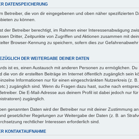
ER DATENSPEICHERUNG
m Betreiber, die von dir eingegebenen und oben näher spezifizierten 
nbieten zu können.
ist der Betreiber berechtigt, im Rahmen einer Interessenabwägung zwi
ssen Dritter, Zeitpunkte von Zugriffen und Aktionen zusammen mit de
elter Browser-Kennung zu speichern, sofern dies zur Gefahrenabwehr 
EZÜGLICH DER WEITERGABE DEINER DATEN
ds ist es, einen Austausch mit anderen Personen zu ermöglichen. Du b
d die von dir erstellten Beiträge im Internet öffentlich zugänglich sein
einzelne Informationen nur für einen eingeschränkten Nutzerkreis (z. B.
 etc.) zugänglich sind. Wenn du Fragen dazu hast, suche nach entspr
Betreiber. Die E-Mail-Adresse aus deinem Profil ist dabei jedoch nur fü
stratoren) zugänglich.
ben genannten Daten wird der Betreiber nur mit deiner Zustimmung an Dr
und gesetzlicher Regelungen zur Weitergabe der Daten (z. B. an Strafve
rchsetzung rechtlicher Interessen erforderlich sind.
ER KONTAKTAUFNAHME