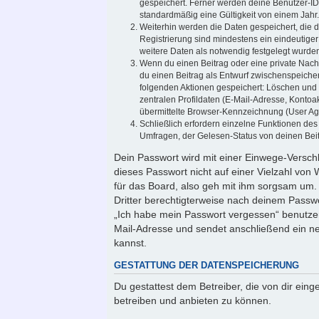
gespeichert. Ferner werden deine Benutzer-ID
standardmäßig eine Gültigkeit von einem Jahr.
Weiterhin werden die Daten gespeichert, die d
Registrierung sind mindestens ein eindeutig
weitere Daten als notwendig festgelegt wurden, 
Wenn du einen Beitrag oder eine private Nachr
du einen Beitrag als Entwurf zwischenspeicher
folgenden Aktionen gespeichert: Löschen und
zentralen Profildaten (E-Mail-Adresse, Konto
übermittelte Browser-Kennzeichnung (User Agen
Schließlich erfordern einzelne Funktionen de
Umfragen, der Gelesen-Status von deinen Beit
Dein Passwort wird mit einer Einwege-Verschl
dieses Passwort nicht auf einer Vielzahl vo
für das Board, also geh mit ihm sorgsam um. 
Dritter berechtigterweise nach deinem Passwo
„Ich habe mein Passwort vergessen“ benutze
Mail-Adresse und sendet anschließend ein ne
kannst.
GESTATTUNG DER DATENSPEICHERUNG
Du gestattest dem Betreiber, die von dir ei
betreiben und anbieten zu können.