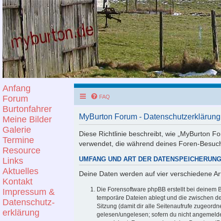
Anfang
Forum
FAQ
Burtonfahrer
MyBurton Forum - Datenschutzerklärung
Meine Bilder
Galerie
Diese Richtlinie beschreibt, wie „MyBurton Fo
Termine
verwendet, die während deines Foren-Besuc
Resource
Links
UMFANG UND ART DER DATENSPEICHERUN
Aktuelles
Deine Daten werden auf vier verschiedene A
Kontakt
Die Forensoftware phpBB erstellt bei deinem 
Impressum &
temporäre Dateien ablegt und die zwischen den
Datenschutz-
Sitzung (damit dir alle Seitenaufrufe zugeord
erklärung
gelesen/ungelesen; sofern du nicht angemelde