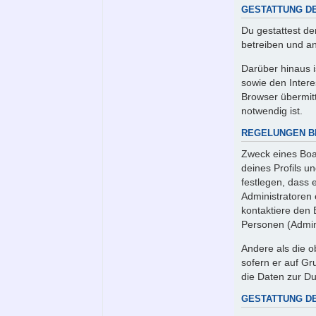
GESTATTUNG D
Du gestattest de
betreiben und a
Darüber hinaus 
sowie den Intere
Browser übermitt
notwendig ist.
REGELUNGEN B
Zweck eines Boar
deines Profils un
festlegen, dass 
Administratoren
kontaktiere den 
Personen (Admini
Andere als die o
sofern er auf Gr
die Daten zur Du
GESTATTUNG D