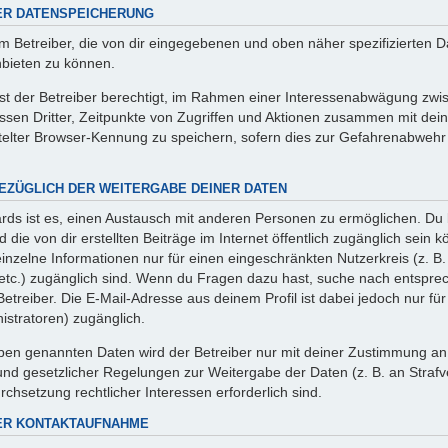
ER DATENSPEICHERUNG
m Betreiber, die von dir eingegebenen und oben näher spezifizierten 
nbieten zu können.
ist der Betreiber berechtigt, im Rahmen einer Interessenabwägung zwi
ssen Dritter, Zeitpunkte von Zugriffen und Aktionen zusammen mit de
elter Browser-Kennung zu speichern, sofern dies zur Gefahrenabwehr 
EZÜGLICH DER WEITERGABE DEINER DATEN
ds ist es, einen Austausch mit anderen Personen zu ermöglichen. Du b
d die von dir erstellten Beiträge im Internet öffentlich zugänglich sein
einzelne Informationen nur für einen eingeschränkten Nutzerkreis (z. B.
 etc.) zugänglich sind. Wenn du Fragen dazu hast, suche nach entspr
Betreiber. Die E-Mail-Adresse aus deinem Profil ist dabei jedoch nur fü
stratoren) zugänglich.
ben genannten Daten wird der Betreiber nur mit deiner Zustimmung an Dr
und gesetzlicher Regelungen zur Weitergabe der Daten (z. B. an Strafve
rchsetzung rechtlicher Interessen erforderlich sind.
ER KONTAKTAUFNAHME