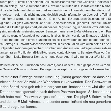
tware phpBB erstellt bei deinem Besuch des Boards mehrere Cookies. Cookies sind
teien ablegt und die zwischen den einzelnen Aufrufen des Boards erhalten bleiben.
it dir alle Seitenaufrufe zugeordnet werden können), Informationen über die von d
ungelesen; sofern du nicht angemeldet bist) sowie Informationen über deine Teil
chert. Ferner werden deine Benutzer-ID, ein Authentifizierungsschlüssel und eine 
g eine Gültigkeit von einem Jahr. Alle Cookies kannst du jederzeit über die Funkti
rden die Daten gespeichert, die du bei der Registrierung, in deinem Profil oder de
g sind mindestens ein eindeutiger Benutzername, eine E-Mail-Adresse und ein Pa
 als notwendig festgelegt wurden, so ist dies für dich vor deren Eingabe ersichtlich
n Beitrag oder eine private Nachricht erstellst, so werden die dort eingegebenen D
n Beitrag als Entwurf zwischenspeicherst. In diesen Fällen wird auch deine IP-Adr
i folgenden Aktionen gespeichert: Löschen und Ändern von Beiträgen (dazu zählen
n zentralen Profildaten (E-Mail-Adresse, Kontoaktivierung, Benutzer-Passwort) 
er übermittelte Browser-Kennzeichnung (User Agent) wird nur in der „Wer ist onli
erfordern einzelne Funktionen des Boards, dass weitere Daten gespeichert werde
r Gelesen-Status von deinen Beiträgen oder explizit von dir gesetzte Lesezeichen
rd mit einer Einwege-Verschlüsselung (Hash) gespeichert, so dass es s
nicht auf einer Vielzahl von Webseiten zu verwenden. Das Passwort is
r das Board, also geh mit ihm sorgsam um. Insbesondere wird dich kei
 Dritter berechtigterweise nach deinem Passwort fragen. Solltest du d
 „Ich habe mein Passwort vergessen“ benutzen. Die phpBB-Software fr
nd deiner E-Mail-Adresse und sendet anschließend ein neu generiert
Board zugreifen kannst.