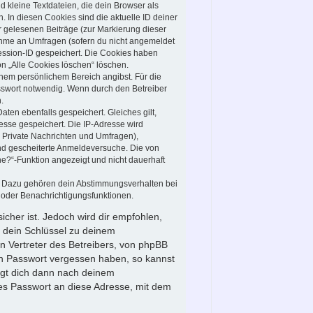
 kleine Textdateien, die dein Browser als
 In diesen Cookies sind die aktuelle ID deiner
ir gelesenen Beiträge (zur Markierung dieser
nahme an Umfragen (sofern du nicht angemeldet
Session-ID gespeichert. Die Cookies haben
on „Alle Cookies löschen“ löschen.
inem persönlichem Bereich angibst. Für die
sswort notwendig. Wenn durch den Betreiber
.
aten ebenfalls gespeichert. Gleiches gilt,
esse gespeichert. Die IP-Adresse wird
 Private Nachrichten und Umfragen),
und gescheiterte Anmeldeversuche. Die von
ne?“-Funktion angezeigt und nicht dauerhaft
n. Dazu gehören dein Abstimmungsverhalten bei
 oder Benachrichtigungsfunktionen.
icher ist. Jedoch wird dir empfohlen,
t dein Schlüssel zu deinem
n Vertreter des Betreibers, von phpBB
ein Passwort vergessen haben, so kannst
agt dich dann nach deinem
es Passwort an diese Adresse, mit dem