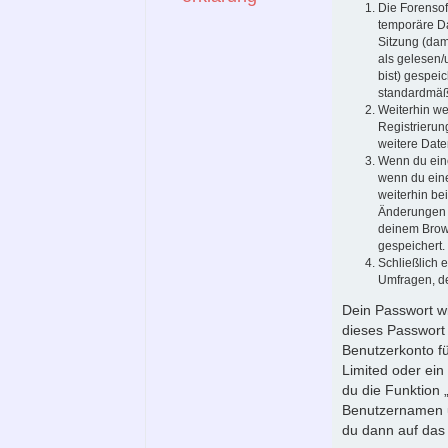
Die Forensof
temporäre Da
Sitzung (dam
als gelesen/
bist) gespei
standardmäßi
Weiterhin we
Registrierun
weitere Daten
Wenn du eine
wenn du eine
weiterhin be
Änderungen a
deinem Brows
gespeichert.
Schließlich 
Umfragen, de
Dein Passwort wi
dieses Passwort 
Benutzerkonto fü
Limited oder ein
du die Funktion
Benutzernamen u
du dann auf das 