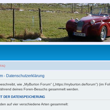
FAQ
m - Datenschutzerklärung
 beschreibt, wie „MyBurton Forum“ („https://myburton.de/forum“) (im Fo
während deines Foren-Besuchs gesammelt werden.
RT DER DATENSPEICHERUNG
den auf vier verschiedene Arten gesammelt: