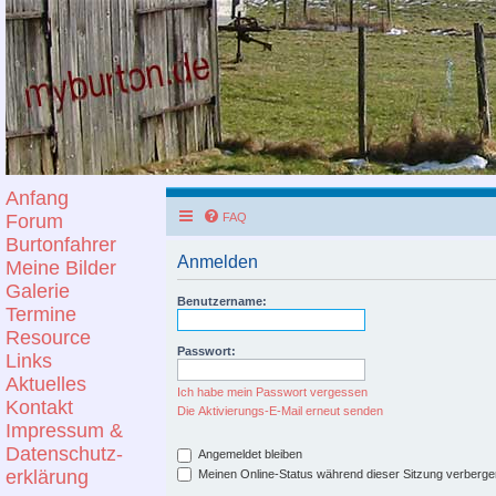
Anfang
Forum
FAQ
Burtonfahrer
Anmelden
Meine Bilder
Galerie
Benutzername:
Termine
Resource
Passwort:
Links
Aktuelles
Ich habe mein Passwort vergessen
Kontakt
Die Aktivierungs-E-Mail erneut senden
Impressum &
Datenschutz-
Angemeldet bleiben
erklärung
Meinen Online-Status während dieser Sitzung verberge