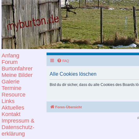
Anfang
Forum
FAQ
Burtonfahrer
Alle Cookies löschen
Meine Bilder
Galerie
Bist du dir sicher, dass du alle Cookies des Boards 
Termine
Resource
Links
Aktuelles
Foren-Übersicht
Kontakt
Impressum &
Datenschutz-
erklärung