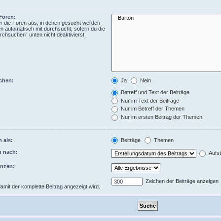
Foren:
 die Foren aus, in denen gesucht werden
en automatisch mit durchsucht, sofern du die
rchsuchen“ unten nicht deaktivierst.
chen:
Ja
Nein
Betreff und Text der Beiträge
Nur im Text der Beiträge
Nur im Betreff der Themen
Nur im ersten Beitrag der Themen
 als:
Beiträge
Themen
n nach:
Aufst
enzen:
Zeichen der Beiträge anzeigen
 damit der komplette Beitrag angezeigt wird.