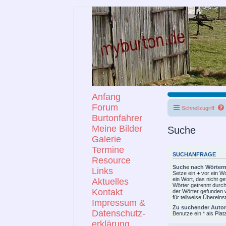
Anfang
Forum
Schnellzugriff
Burtonfahrer
Meine Bilder
Suche
Galerie
Termine
SUCHANFRAGE
Resource
Suche nach Wörtern
Links
Setze ein
+
vor ein W
ein Wort, das nicht 
Aktuelles
Wörter getrennt durc
Kontakt
der Wörter gefunden w
für teilweise Überein
Impressum &
Zu suchender Autor
Datenschutz-
Benutze ein * als Plat
erklärung