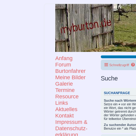
Anfang
Forum
Schnellzugriff
Burtonfahrer
Meine Bilder
Suche
Galerie
Termine
SUCHANFRAGE
Resource
Suche nach Wörtern
Links
Setze ein
+
vor ein W
ein Wort, das nicht 
Aktuelles
Wörter getrennt durc
Kontakt
der Wörter gefunden w
für teilweise Überein
Impressum &
Zu suchender Autor
Datenschutz-
Benutze ein * als Plat
erklärung