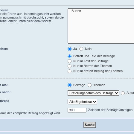
Foren:
 die Foren aus, in denen gesucht werden
en automatisch mit durchsucht, sofern du die
rchsuchen“ unten nicht deaktivierst.
chen:
Ja
Nein
Betreff und Text der Beiträge
Nur im Text der Beiträge
Nur im Betreff der Themen
Nur im ersten Beitrag der Themen
 als:
Beiträge
Themen
n nach:
Aufst
enzen:
Zeichen der Beiträge anzeigen
 damit der komplette Beitrag angezeigt wird.