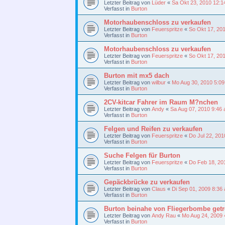
Letzter Beitrag von
Lüder
«
Sa Okt 23, 2010 12:1
Verfasst in
Burton
Motorhaubenschloss zu verkaufen
Letzter Beitrag von
Feuerspritze
«
So Okt 17, 20
Verfasst in
Burton
Motorhaubenschloss zu verkaufen
Letzter Beitrag von
Feuerspritze
«
So Okt 17, 20
Verfasst in
Burton
Burton mit mx5 dach
Letzter Beitrag von
wilbur
«
Mo Aug 30, 2010 5:0
Verfasst in
Burton
2CV-kitcar Fahrer im Raum M?nchen
Letzter Beitrag von
Andy
«
Sa Aug 07, 2010 9:46
Verfasst in
Burton
Felgen und Reifen zu verkaufen
Letzter Beitrag von
Feuerspritze
«
Do Jul 22, 201
Verfasst in
Burton
Suche Felgen für Burton
Letzter Beitrag von
Feuerspritze
«
Do Feb 18, 20
Verfasst in
Burton
Gepäckbrücke zu verkaufen
Letzter Beitrag von
Claus
«
Di Sep 01, 2009 8:36
Verfasst in
Burton
Burton beinahe von Fliegerbombe getro
Letzter Beitrag von
Andy Rau
«
Mo Aug 24, 2009 
Verfasst in
Burton