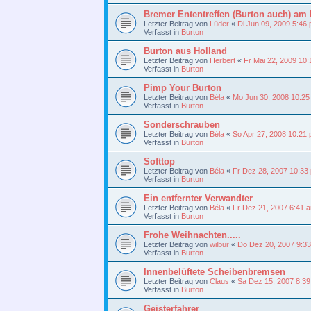
Bremer Ententreffen (Burton auch) 
Letzter Beitrag von
Lüder
«
Di Jun 09, 2009 5:46
Verfasst in
Burton
Burton aus Holland
Letzter Beitrag von
Herbert
«
Fr Mai 22, 2009 10
Verfasst in
Burton
Pimp Your Burton
Letzter Beitrag von
Béla
«
Mo Jun 30, 2008 10:25
Verfasst in
Burton
Sonderschrauben
Letzter Beitrag von
Béla
«
So Apr 27, 2008 10:21
Verfasst in
Burton
Softtop
Letzter Beitrag von
Béla
«
Fr Dez 28, 2007 10:33
Verfasst in
Burton
Ein entfernter Verwandter
Letzter Beitrag von
Béla
«
Fr Dez 21, 2007 6:41 
Verfasst in
Burton
Frohe Weihnachten.....
Letzter Beitrag von
wilbur
«
Do Dez 20, 2007 9:3
Verfasst in
Burton
Innenbelüftete Scheibenbremsen
Letzter Beitrag von
Claus
«
Sa Dez 15, 2007 8:3
Verfasst in
Burton
Geisterfahrer