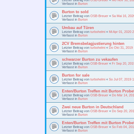
Verfasst in
Burton
Burton to sold
Letzter Beitrag von
OSB-Breuer
«
Sa Mai 16, 202
Verfasst in
Burton
Umbau auf Türen
Letzter Beitrag von
turbohelmi
«
Mi Apr 01, 2020 
Verfasst in
Burton
2CV Bremsbelagjustierung hinten
Letzter Beitrag von
turbohelmi
«
Do Okt 31, 2019
Verfasst in
Burton
schwarzer Burton zu vekaufen
Letzter Beitrag von
OSB-Breuer
«
Fr Sep 20, 201
Verfasst in
Burton
Burton for sale
Letzter Beitrag von
turbohelmi
«
So Jul 07, 2019 
Verfasst in
Burton
Enten/Burton Treffen mit Burton Probe
Letzter Beitrag von
OSB-Breuer
«
Do Mär 14, 20
Verfasst in
Burton
Zwei neue Burton in Deutschland
Letzter Beitrag von
OSB-Breuer
«
Do Sep 20, 20
Verfasst in
Burton
Enten/Burton Treffen mit Burton Probe
Letzter Beitrag von
OSB-Breuer
«
So Feb 04, 20
Verfasst in
Burton