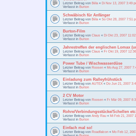
Letzter Beitrag von
Béla
«
Di Nov 13, 2007 3:49 
Verfasst in
Burton
Schwäbisch für Anfänger
Letzter Beitrag von
Béla
«
So Okt 28, 2007 7:51 
Verfasst in
Burton
Burton-Film
Letzter Beitrag von
Claus
«
Di Okt 23, 2007 11:0
Verfasst in
Burton
Jahrestreffen der englischen Lomax (u
Letzter Beitrag von
Claus
«
Fr Okt 19, 2007 12:3
Verfasst in
Burton
Power Tube / Wischwasserdüse
Letzter Beitrag von
Roosen
«
Mo Aug 27, 2007 7
Verfasst in
Burton
Einladung zum Ralleyfrühstück
Letzter Beitrag von
AUTEX
«
Do Jun 21, 2007 3:
Verfasst in
Burton
2 CV Motor
Letzter Beitrag von
Roosen
«
Fr Mär 09, 2007 8:
Verfasst in
Burton
Rohre/Verbindungsstücke/Schellen etc.
Letzter Beitrag von
Andy Rau
«
Mi Feb 21, 2007 
Verfasst in
Burton
Einfach mal so!
Letzter Beitrag von
Roadfalcon
«
Mo Feb 12, 200
Verfasst in
Burton