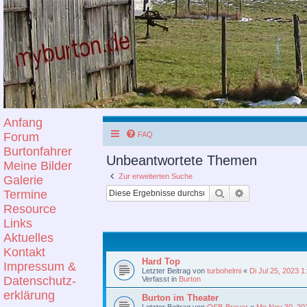
Anfang
Forum
FAQ
Burtonfahrer
Unbeantwortete Themen
Meine Bilder
Zur erweiterten Suche
Galerie
Suche
Erweiterte Suc
Termine
Resource
Links
Aktuelles
Kontakt
Hard Top
Impressum &
Letzter Beitrag von
turbohelmi
«
Di Jul 25, 2023 
Datenschutz-
Verfasst in
Burton
erklärung
Burton im Theater
Letzter Beitrag von
OSB-Breuer
«
Mo Nov 30, 20