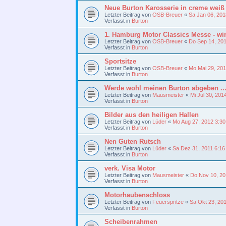
Neue Burton Karosserie in creme weiß 
Letzter Beitrag von
OSB-Breuer
«
Sa Jan 06, 201
Verfasst in
Burton
1. Hamburg Motor Classics Messe - wi
Letzter Beitrag von
OSB-Breuer
«
Do Sep 14, 20
Verfasst in
Burton
Sportsitze
Letzter Beitrag von
OSB-Breuer
«
Mo Mai 29, 20
Verfasst in
Burton
Werde wohl meinen Burton abgeben ...
Letzter Beitrag von
Mausmeister
«
Mi Jul 30, 201
Verfasst in
Burton
Bilder aus den heiligen Hallen
Letzter Beitrag von
Lüder
«
Mo Aug 27, 2012 3:3
Verfasst in
Burton
Nen Guten Rutsch
Letzter Beitrag von
Lüder
«
Sa Dez 31, 2011 6:1
Verfasst in
Burton
verk. Visa Motor
Letzter Beitrag von
Mausmeister
«
Do Nov 10, 20
Verfasst in
Burton
Motorhaubenschloss
Letzter Beitrag von
Feuerspritze
«
Sa Okt 23, 20
Verfasst in
Burton
Scheibenrahmen