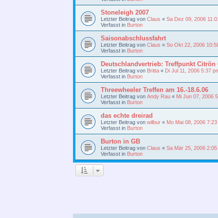
Stoneleigh 2007
Letzter Beitrag von
Claus
«
Sa Dez 09, 2006 11:
Verfasst in
Burton
Saisonabschlussfahrt
Letzter Beitrag von
Claus
«
So Okt 22, 2006 10:5
Verfasst in
Burton
Deutschlandvertrieb: Treffpunkt Citrön
Letzter Beitrag von
Britta
«
Di Jul 11, 2006 5:37 p
Verfasst in
Burton
Threewheeler Treffen am 16.-18.6.06
Letzter Beitrag von
Andy Rau
«
Mi Jun 07, 2006 
Verfasst in
Burton
das echte dreirad
Letzter Beitrag von
wilbur
«
Mo Mai 08, 2006 7:2
Verfasst in
Burton
Burton in GB
Letzter Beitrag von
Claus
«
Sa Mär 25, 2006 2:0
Verfasst in
Burton