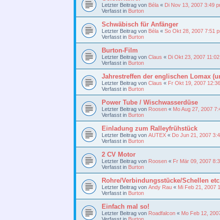
Letzter Beitrag von
Béla
«
Di Nov 13, 2007 3:49 
Verfasst in
Burton
Schwäbisch für Anfänger
Letzter Beitrag von
Béla
«
So Okt 28, 2007 7:51 
Verfasst in
Burton
Burton-Film
Letzter Beitrag von
Claus
«
Di Okt 23, 2007 11:0
Verfasst in
Burton
Jahrestreffen der englischen Lomax (u
Letzter Beitrag von
Claus
«
Fr Okt 19, 2007 12:3
Verfasst in
Burton
Power Tube / Wischwasserdüse
Letzter Beitrag von
Roosen
«
Mo Aug 27, 2007 7
Verfasst in
Burton
Einladung zum Ralleyfrühstück
Letzter Beitrag von
AUTEX
«
Do Jun 21, 2007 3:
Verfasst in
Burton
2 CV Motor
Letzter Beitrag von
Roosen
«
Fr Mär 09, 2007 8:
Verfasst in
Burton
Rohre/Verbindungsstücke/Schellen etc.
Letzter Beitrag von
Andy Rau
«
Mi Feb 21, 2007 
Verfasst in
Burton
Einfach mal so!
Letzter Beitrag von
Roadfalcon
«
Mo Feb 12, 200
Verfasst in
Burton