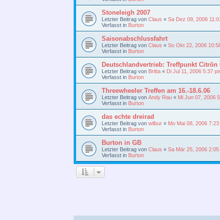
Stoneleigh 2007
Letzter Beitrag von
Claus
«
Sa Dez 09, 2006 11:
Verfasst in
Burton
Saisonabschlussfahrt
Letzter Beitrag von
Claus
«
So Okt 22, 2006 10:5
Verfasst in
Burton
Deutschlandvertrieb: Treffpunkt Citrön
Letzter Beitrag von
Britta
«
Di Jul 11, 2006 5:37 p
Verfasst in
Burton
Threewheeler Treffen am 16.-18.6.06
Letzter Beitrag von
Andy Rau
«
Mi Jun 07, 2006 
Verfasst in
Burton
das echte dreirad
Letzter Beitrag von
wilbur
«
Mo Mai 08, 2006 7:2
Verfasst in
Burton
Burton in GB
Letzter Beitrag von
Claus
«
Sa Mär 25, 2006 2:0
Verfasst in
Burton