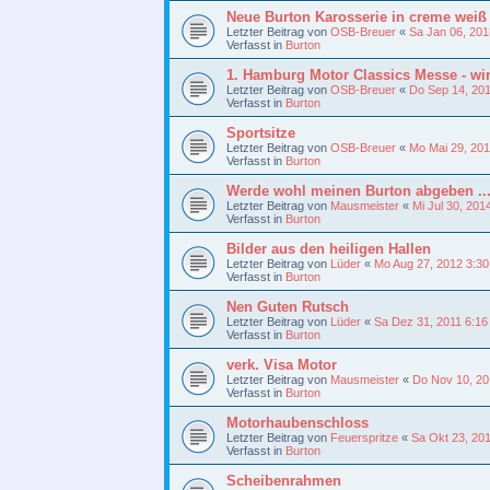
Neue Burton Karosserie in creme weiß 
Letzter Beitrag von
OSB-Breuer
«
Sa Jan 06, 201
Verfasst in
Burton
1. Hamburg Motor Classics Messe - wi
Letzter Beitrag von
OSB-Breuer
«
Do Sep 14, 20
Verfasst in
Burton
Sportsitze
Letzter Beitrag von
OSB-Breuer
«
Mo Mai 29, 20
Verfasst in
Burton
Werde wohl meinen Burton abgeben ...
Letzter Beitrag von
Mausmeister
«
Mi Jul 30, 201
Verfasst in
Burton
Bilder aus den heiligen Hallen
Letzter Beitrag von
Lüder
«
Mo Aug 27, 2012 3:3
Verfasst in
Burton
Nen Guten Rutsch
Letzter Beitrag von
Lüder
«
Sa Dez 31, 2011 6:1
Verfasst in
Burton
verk. Visa Motor
Letzter Beitrag von
Mausmeister
«
Do Nov 10, 20
Verfasst in
Burton
Motorhaubenschloss
Letzter Beitrag von
Feuerspritze
«
Sa Okt 23, 20
Verfasst in
Burton
Scheibenrahmen