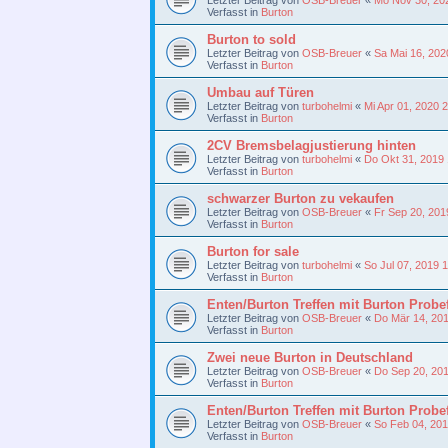
Verfasst in
Burton
Burton to sold
Letzter Beitrag von
OSB-Breuer
«
Sa Mai 16, 202
Verfasst in
Burton
Umbau auf Türen
Letzter Beitrag von
turbohelmi
«
Mi Apr 01, 2020 
Verfasst in
Burton
2CV Bremsbelagjustierung hinten
Letzter Beitrag von
turbohelmi
«
Do Okt 31, 2019
Verfasst in
Burton
schwarzer Burton zu vekaufen
Letzter Beitrag von
OSB-Breuer
«
Fr Sep 20, 201
Verfasst in
Burton
Burton for sale
Letzter Beitrag von
turbohelmi
«
So Jul 07, 2019 
Verfasst in
Burton
Enten/Burton Treffen mit Burton Probe
Letzter Beitrag von
OSB-Breuer
«
Do Mär 14, 20
Verfasst in
Burton
Zwei neue Burton in Deutschland
Letzter Beitrag von
OSB-Breuer
«
Do Sep 20, 20
Verfasst in
Burton
Enten/Burton Treffen mit Burton Probe
Letzter Beitrag von
OSB-Breuer
«
So Feb 04, 20
Verfasst in
Burton