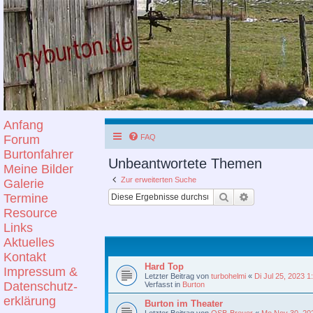
Anfang
Forum
FAQ
Burtonfahrer
Unbeantwortete Themen
Meine Bilder
Zur erweiterten Suche
Galerie
Suche
Erweiterte Suc
Termine
Resource
Links
Aktuelles
Kontakt
Hard Top
Impressum &
Letzter Beitrag von
turbohelmi
«
Di Jul 25, 2023 
Datenschutz-
Verfasst in
Burton
erklärung
Burton im Theater
Letzter Beitrag von
OSB-Breuer
«
Mo Nov 30, 20