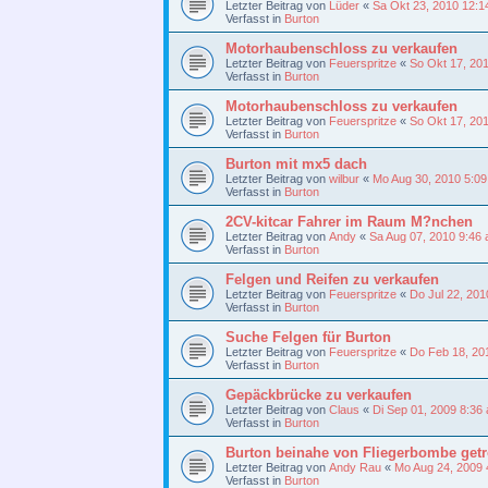
Letzter Beitrag von
Lüder
«
Sa Okt 23, 2010 12:1
Verfasst in
Burton
Motorhaubenschloss zu verkaufen
Letzter Beitrag von
Feuerspritze
«
So Okt 17, 20
Verfasst in
Burton
Motorhaubenschloss zu verkaufen
Letzter Beitrag von
Feuerspritze
«
So Okt 17, 20
Verfasst in
Burton
Burton mit mx5 dach
Letzter Beitrag von
wilbur
«
Mo Aug 30, 2010 5:0
Verfasst in
Burton
2CV-kitcar Fahrer im Raum M?nchen
Letzter Beitrag von
Andy
«
Sa Aug 07, 2010 9:46
Verfasst in
Burton
Felgen und Reifen zu verkaufen
Letzter Beitrag von
Feuerspritze
«
Do Jul 22, 201
Verfasst in
Burton
Suche Felgen für Burton
Letzter Beitrag von
Feuerspritze
«
Do Feb 18, 20
Verfasst in
Burton
Gepäckbrücke zu verkaufen
Letzter Beitrag von
Claus
«
Di Sep 01, 2009 8:36
Verfasst in
Burton
Burton beinahe von Fliegerbombe getro
Letzter Beitrag von
Andy Rau
«
Mo Aug 24, 2009 
Verfasst in
Burton