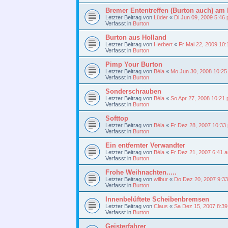
Bremer Ententreffen (Burton auch) 
Letzter Beitrag von
Lüder
«
Di Jun 09, 2009 5:46
Verfasst in
Burton
Burton aus Holland
Letzter Beitrag von
Herbert
«
Fr Mai 22, 2009 10
Verfasst in
Burton
Pimp Your Burton
Letzter Beitrag von
Béla
«
Mo Jun 30, 2008 10:25
Verfasst in
Burton
Sonderschrauben
Letzter Beitrag von
Béla
«
So Apr 27, 2008 10:21
Verfasst in
Burton
Softtop
Letzter Beitrag von
Béla
«
Fr Dez 28, 2007 10:33
Verfasst in
Burton
Ein entfernter Verwandter
Letzter Beitrag von
Béla
«
Fr Dez 21, 2007 6:41 
Verfasst in
Burton
Frohe Weihnachten.....
Letzter Beitrag von
wilbur
«
Do Dez 20, 2007 9:3
Verfasst in
Burton
Innenbelüftete Scheibenbremsen
Letzter Beitrag von
Claus
«
Sa Dez 15, 2007 8:3
Verfasst in
Burton
Geisterfahrer