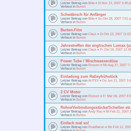
Letzter Beitrag von
Béla
«
Di Nov 13, 2007 3:49 
Verfasst in
Burton
Schwäbisch für Anfänger
Letzter Beitrag von
Béla
«
So Okt 28, 2007 7:51 
Verfasst in
Burton
Burton-Film
Letzter Beitrag von
Claus
«
Di Okt 23, 2007 11:0
Verfasst in
Burton
Jahrestreffen der englischen Lomax (u
Letzter Beitrag von
Claus
«
Fr Okt 19, 2007 12:3
Verfasst in
Burton
Power Tube / Wischwasserdüse
Letzter Beitrag von
Roosen
«
Mo Aug 27, 2007 7
Verfasst in
Burton
Einladung zum Ralleyfrühstück
Letzter Beitrag von
AUTEX
«
Do Jun 21, 2007 3:
Verfasst in
Burton
2 CV Motor
Letzter Beitrag von
Roosen
«
Fr Mär 09, 2007 8:
Verfasst in
Burton
Rohre/Verbindungsstücke/Schellen etc.
Letzter Beitrag von
Andy Rau
«
Mi Feb 21, 2007 
Verfasst in
Burton
Einfach mal so!
Letzter Beitrag von
Roadfalcon
«
Mo Feb 12, 200
Verfasst in
Burton