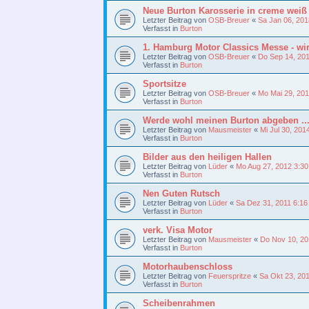
Neue Burton Karosserie in creme weiß 
Letzter Beitrag von
OSB-Breuer
«
Sa Jan 06, 201
Verfasst in
Burton
1. Hamburg Motor Classics Messe - wi
Letzter Beitrag von
OSB-Breuer
«
Do Sep 14, 20
Verfasst in
Burton
Sportsitze
Letzter Beitrag von
OSB-Breuer
«
Mo Mai 29, 20
Verfasst in
Burton
Werde wohl meinen Burton abgeben ...
Letzter Beitrag von
Mausmeister
«
Mi Jul 30, 201
Verfasst in
Burton
Bilder aus den heiligen Hallen
Letzter Beitrag von
Lüder
«
Mo Aug 27, 2012 3:3
Verfasst in
Burton
Nen Guten Rutsch
Letzter Beitrag von
Lüder
«
Sa Dez 31, 2011 6:1
Verfasst in
Burton
verk. Visa Motor
Letzter Beitrag von
Mausmeister
«
Do Nov 10, 20
Verfasst in
Burton
Motorhaubenschloss
Letzter Beitrag von
Feuerspritze
«
Sa Okt 23, 20
Verfasst in
Burton
Scheibenrahmen