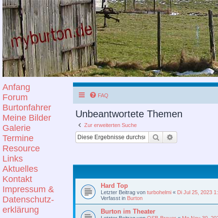
Anfang
Forum
FAQ
Burtonfahrer
Unbeantwortete Themen
Meine Bilder
Zur erweiterten Suche
Galerie
Suche
Erweiterte Suc
Termine
Resource
Links
Aktuelles
Kontakt
Hard Top
Impressum &
Letzter Beitrag von
turbohelmi
«
Di Jul 25, 2023 
Datenschutz-
Verfasst in
Burton
erklärung
Burton im Theater
Letzter Beitrag von
OSB-Breuer
«
Mo Nov 30, 20