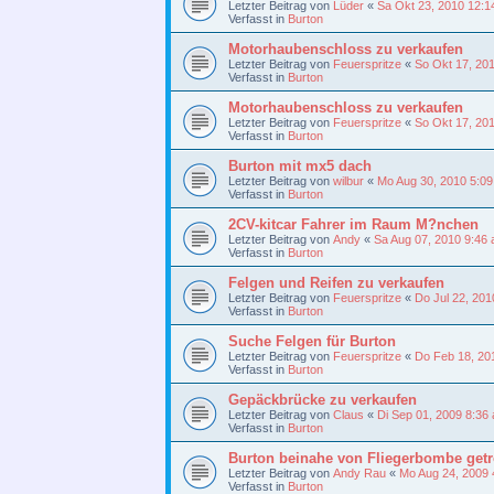
Letzter Beitrag von
Lüder
«
Sa Okt 23, 2010 12:1
Verfasst in
Burton
Motorhaubenschloss zu verkaufen
Letzter Beitrag von
Feuerspritze
«
So Okt 17, 20
Verfasst in
Burton
Motorhaubenschloss zu verkaufen
Letzter Beitrag von
Feuerspritze
«
So Okt 17, 20
Verfasst in
Burton
Burton mit mx5 dach
Letzter Beitrag von
wilbur
«
Mo Aug 30, 2010 5:0
Verfasst in
Burton
2CV-kitcar Fahrer im Raum M?nchen
Letzter Beitrag von
Andy
«
Sa Aug 07, 2010 9:46
Verfasst in
Burton
Felgen und Reifen zu verkaufen
Letzter Beitrag von
Feuerspritze
«
Do Jul 22, 201
Verfasst in
Burton
Suche Felgen für Burton
Letzter Beitrag von
Feuerspritze
«
Do Feb 18, 20
Verfasst in
Burton
Gepäckbrücke zu verkaufen
Letzter Beitrag von
Claus
«
Di Sep 01, 2009 8:36
Verfasst in
Burton
Burton beinahe von Fliegerbombe getro
Letzter Beitrag von
Andy Rau
«
Mo Aug 24, 2009 
Verfasst in
Burton