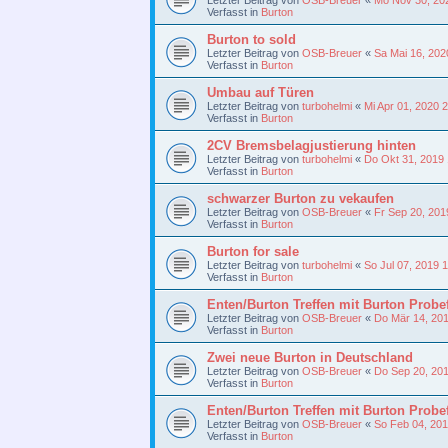
Verfasst in
Burton
Burton to sold
Letzter Beitrag von
OSB-Breuer
«
Sa Mai 16, 202
Verfasst in
Burton
Umbau auf Türen
Letzter Beitrag von
turbohelmi
«
Mi Apr 01, 2020 
Verfasst in
Burton
2CV Bremsbelagjustierung hinten
Letzter Beitrag von
turbohelmi
«
Do Okt 31, 2019
Verfasst in
Burton
schwarzer Burton zu vekaufen
Letzter Beitrag von
OSB-Breuer
«
Fr Sep 20, 201
Verfasst in
Burton
Burton for sale
Letzter Beitrag von
turbohelmi
«
So Jul 07, 2019 
Verfasst in
Burton
Enten/Burton Treffen mit Burton Probe
Letzter Beitrag von
OSB-Breuer
«
Do Mär 14, 20
Verfasst in
Burton
Zwei neue Burton in Deutschland
Letzter Beitrag von
OSB-Breuer
«
Do Sep 20, 20
Verfasst in
Burton
Enten/Burton Treffen mit Burton Probe
Letzter Beitrag von
OSB-Breuer
«
So Feb 04, 20
Verfasst in
Burton