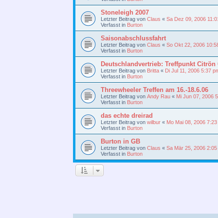
Stoneleigh 2007
Letzter Beitrag von
Claus
«
Sa Dez 09, 2006 11:
Verfasst in
Burton
Saisonabschlussfahrt
Letzter Beitrag von
Claus
«
So Okt 22, 2006 10:5
Verfasst in
Burton
Deutschlandvertrieb: Treffpunkt Citrön
Letzter Beitrag von
Britta
«
Di Jul 11, 2006 5:37 p
Verfasst in
Burton
Threewheeler Treffen am 16.-18.6.06
Letzter Beitrag von
Andy Rau
«
Mi Jun 07, 2006 
Verfasst in
Burton
das echte dreirad
Letzter Beitrag von
wilbur
«
Mo Mai 08, 2006 7:2
Verfasst in
Burton
Burton in GB
Letzter Beitrag von
Claus
«
Sa Mär 25, 2006 2:0
Verfasst in
Burton