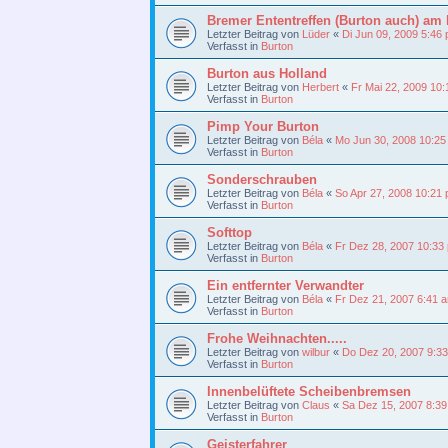
Bremer Ententreffen (Burton auch) 
Letzter Beitrag von
Lüder
«
Di Jun 09, 2009 5:46
Verfasst in
Burton
Burton aus Holland
Letzter Beitrag von
Herbert
«
Fr Mai 22, 2009 10
Verfasst in
Burton
Pimp Your Burton
Letzter Beitrag von
Béla
«
Mo Jun 30, 2008 10:25
Verfasst in
Burton
Sonderschrauben
Letzter Beitrag von
Béla
«
So Apr 27, 2008 10:21
Verfasst in
Burton
Softtop
Letzter Beitrag von
Béla
«
Fr Dez 28, 2007 10:33
Verfasst in
Burton
Ein entfernter Verwandter
Letzter Beitrag von
Béla
«
Fr Dez 21, 2007 6:41 
Verfasst in
Burton
Frohe Weihnachten.....
Letzter Beitrag von
wilbur
«
Do Dez 20, 2007 9:3
Verfasst in
Burton
Innenbelüftete Scheibenbremsen
Letzter Beitrag von
Claus
«
Sa Dez 15, 2007 8:3
Verfasst in
Burton
Geisterfahrer