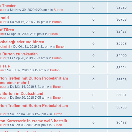
m Theater
0
32326
euer
»
Mo Nov 30, 2020 9:20 am
» in
Burton
 sold
0
30758
euer
»
Sa Mai 16, 2020 7:10 pm
» in
Burton
f Türen
0
32427
lmi
»
Mi Apr 01, 2020 2:05 pm
» in
Burton
sbelagjustierung hinten
0
35968
bohelmi
»
Do Okt 31, 2019 1:31 pm
» in
Burton
r Burton zu vekaufen
0
34400
euer
»
Fr Sep 20, 2019 7:23 am
» in
Burton
r sale
0
33224
lmi
»
So Jul 07, 2019 10:15 am
» in
Burton
ton Treffen mit Burton Probefahrt am
0
36626
und einer mehr !
euer
»
Do Mär 14, 2019 8:41 pm
» in
Burton
e Burton in Deutschland
0
36081
euer
»
Do Sep 20, 2018 7:05 am
» in
Burton
ton Treffen mit Burton Probefahrt am
0
36755
euer
»
So Feb 04, 2018 1:57 pm
» in
Burton
on Karosserie in creme weiß bestellt
0
36473
euer
»
Sa Jan 06, 2018 3:01 pm
» in
Burton