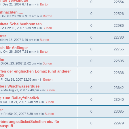
rnter Verwandter
0
22554
Fr Dez 21, 2007 6:41 am
» in
Burton
hnachten.....
0
22526
»
Do Dez 20, 2007 9:33 am
» in
Burton
üftete Scheibenbremsen
0
22986
»
Sa Dez 15, 2007 8:39 pm
» in
Burton
hrer
0
22780
Di Nov 13, 2007 3:49 pm
» in
Burton
ch für Anfänger
0
22755
So Okt 28, 2007 7:51 pm
» in
Burton
ilm
0
22605
»
Di Okt 23, 2007 11:02 pm
» in
Burton
ffen der englischen Lomax (und anderer
0
22836
200
»
Fr Okt 19, 2007 12:36 am
» in
Burton
be / Wischwasserdüse
0
23642
»
Mo Aug 27, 2007 7:40 pm
» in
Burton
g zum Ralleyfrühstück
0
23040
»
Do Jun 21, 2007 3:48 pm
» in
Burton
or
0
23085
»
Fr Mär 09, 2007 8:39 pm
» in
Burton
bindungsstücke/Schellen etc. für
0
22979
auspuff..