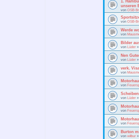
1. Hambur
unseren 
von
OSB-Br
Sportsitz
von
OSB-Br
Werde wo
von
Mausme
Bilder au
von
Lüder
Nen Gute
von
Lüder
verk. Vis
von
Mausme
Motorhau
von
Feuersp
Scheibe
von
Lüder
Motorhau
von
Feuersp
Motorhau
von
Feuersp
Burton m
von
wilbur