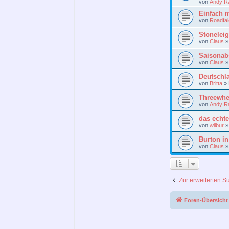
von
Andy R
Einfach m
von
Roadfa
Stonelei
von
Claus
Saisonab
von
Claus
Deutschla
von
Britta
»
Threewhee
von
Andy R
das echte
von
wilbur
Burton i
von
Claus
Zur erweiterten S
Foren-Übersicht