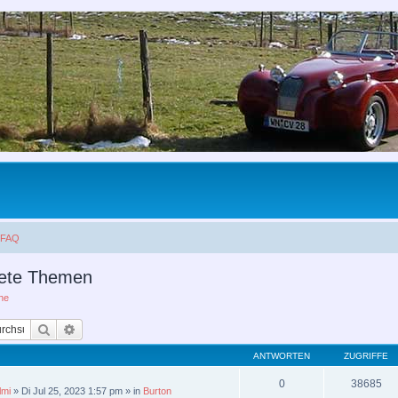
FAQ
ete Themen
he
Suche
Erweiterte Suche
ANTWORTEN
ZUGRIFFE
0
38685
lmi
»
Di Jul 25, 2023 1:57 pm
» in
Burton