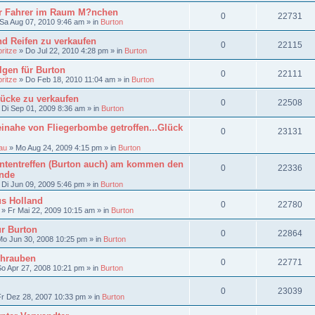
ar Fahrer im Raum M?nchen
0
22731
Sa Aug 07, 2010 9:46 am
» in
Burton
d Reifen zu verkaufen
0
22115
ritze
»
Do Jul 22, 2010 4:28 pm
» in
Burton
lgen für Burton
0
22111
ritze
»
Do Feb 18, 2010 11:04 am
» in
Burton
ücke zu verkaufen
0
22508
»
Di Sep 01, 2009 8:36 am
» in
Burton
inahe von Fliegerbombe getroffen...Glück
0
23131
au
»
Mo Aug 24, 2009 4:15 pm
» in
Burton
ntentreffen (Burton auch) am kommen den
0
22336
nde
»
Di Jun 09, 2009 5:46 pm
» in
Burton
us Holland
0
22780
»
Fr Mai 22, 2009 10:15 am
» in
Burton
r Burton
0
22864
Mo Jun 30, 2008 10:25 pm
» in
Burton
hrauben
0
22771
So Apr 27, 2008 10:21 pm
» in
Burton
0
23039
Fr Dez 28, 2007 10:33 pm
» in
Burton