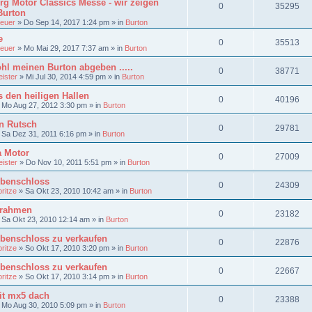
g Motor Classics Messe - wir zeigen
0
35295
Burton
euer
»
Do Sep 14, 2017 1:24 pm
» in
Burton
e
0
35513
euer
»
Mo Mai 29, 2017 7:37 am
» in
Burton
hl meinen Burton abgeben .....
0
38771
ister
»
Mi Jul 30, 2014 4:59 pm
» in
Burton
s den heiligen Hallen
0
40196
»
Mo Aug 27, 2012 3:30 pm
» in
Burton
n Rutsch
0
29781
»
Sa Dez 31, 2011 6:16 pm
» in
Burton
a Motor
0
27009
ister
»
Do Nov 10, 2011 5:51 pm
» in
Burton
benschloss
0
24309
ritze
»
Sa Okt 23, 2010 10:42 am
» in
Burton
nrahmen
0
23182
»
Sa Okt 23, 2010 12:14 am
» in
Burton
benschloss zu verkaufen
0
22876
ritze
»
So Okt 17, 2010 3:20 pm
» in
Burton
benschloss zu verkaufen
0
22667
ritze
»
So Okt 17, 2010 3:14 pm
» in
Burton
it mx5 dach
0
23388
»
Mo Aug 30, 2010 5:09 pm
» in
Burton