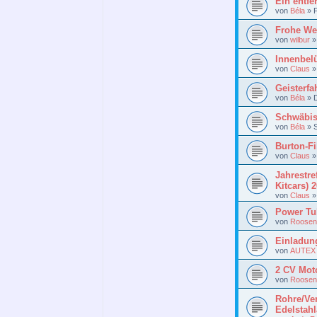
Ein entfe
von
Béla
»
Frohe Wei
von
wilbur
Innenbel
von
Claus
Geisterfa
von
Béla
»
Schwäbis
von
Béla
»
Burton-F
von
Claus
Jahrestre
Kitcars) 
von
Claus
Power Tu
von
Roosen
Einladun
von
AUTEX
2 CV Mot
von
Roosen
Rohre/Ver
Edelstahl