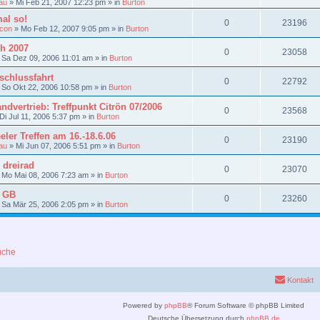
au
»
Mi Feb 21, 2007 12:23 pm
» in
Burton
al so!
0
23196
lcon
»
Mo Feb 12, 2007 9:05 pm
» in
Burton
gh 2007
0
23058
»
Sa Dez 09, 2006 11:01 am
» in
Burton
schlussfahrt
0
22792
»
So Okt 22, 2006 10:58 pm
» in
Burton
ndvertrieb: Treffpunkt Citrön 07/2006
0
23568
Di Jul 11, 2006 5:37 pm
» in
Burton
ler Treffen am 16.-18.6.06
0
23190
au
»
Mi Jun 07, 2006 5:51 pm
» in
Burton
 dreirad
0
23070
»
Mo Mai 08, 2006 7:23 am
» in
Burton
n GB
0
23260
»
Sa Mär 25, 2006 2:05 pm
» in
Burton
uche
Kontakt
Powered by
phpBB
® Forum Software © phpBB Limited
Deutsche Übersetzung durch
phpBB.de