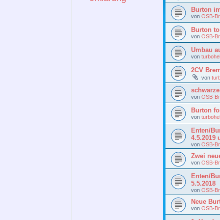
Burton i
von
OSB-Br
Burton to
von
OSB-Br
Umbau au
von
turbohe
2CV Brem
von
tur
schwarze
von
OSB-Br
Burton fo
von
turbohe
Enten/Bur
4.5.2019 
von
OSB-Br
Zwei neu
von
OSB-Br
Enten/Bur
5.5.2018
von
OSB-Br
Neue Burt
von
OSB-Br