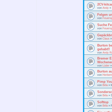
2CV-kitc
von
Andy
»
Felgen un
von
Feuersp
Suche Fe
von
Feuersp
Gepäckbr
von
Claus
Burton be
gehabt!!
von
Andy R
Bremer E
Wochene
von
Lüder
Burton a
von
Herbert
Pimp You
von
Béla
»
Sondersc
von
Béla
»
Softtop
von
Béla
»