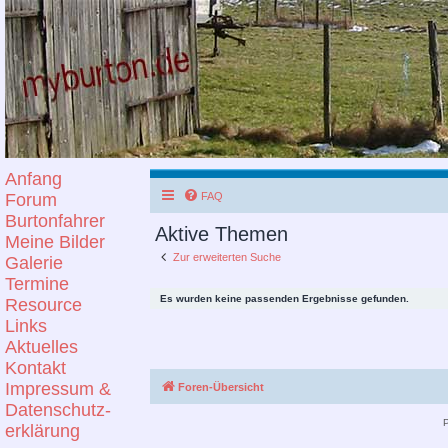
Anfang
Forum
FAQ
Burtonfahrer
Aktive Themen
Meine Bilder
Zur erweiterten Suche
Galerie
Termine
Es wurden keine passenden Ergebnisse gefunden.
Resource
Links
Aktuelles
Kontakt
Impressum &
Foren-Übersicht
Datenschutz-
erklärung