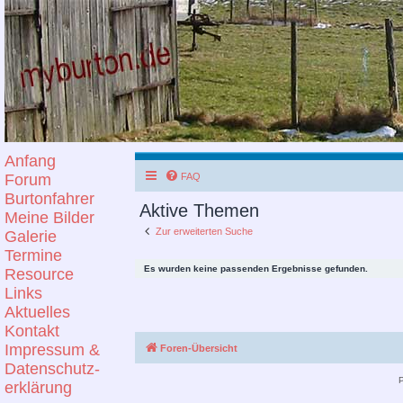
Anfang
Forum
FAQ
Burtonfahrer
Aktive Themen
Meine Bilder
Zur erweiterten Suche
Galerie
Termine
Es wurden keine passenden Ergebnisse gefunden.
Resource
Links
Aktuelles
Kontakt
Impressum &
Foren-Übersicht
Datenschutz-
erklärung