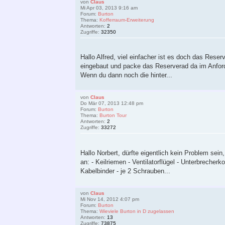
von
Claus
Mi Apr 03, 2013 9:16 am
Forum:
Burton
Thema:
Kofferraum-Erweiterung
Antworten:
2
Zugriffe:
32350
Hallo Alfred, viel einfacher ist es doch das Rese
eingebaut und packe das Reserverad da im Anforde
Wenn du dann noch die hinter...
von
Claus
Do Mär 07, 2013 12:48 pm
Forum:
Burton
Thema:
Burton Tour
Antworten:
2
Zugriffe:
33272
Hallo Norbert, dürfte eigentlich kein Problem se
an: - Keilriemen - Ventilatorflügel - Unterbrecher
Kabelbinder - je 2 Schrauben...
von
Claus
Mi Nov 14, 2012 4:07 pm
Forum:
Burton
Thema:
Wieviele Burton in D zugelassen
Antworten:
13
Zugriffe:
73875