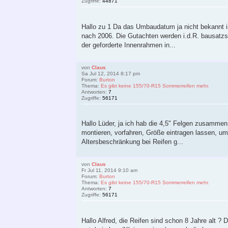
Zugriffe:
44871
Hallo zu 1 Da das Umbaudatum ja nicht bekannt i
nach 2006. Die Gutachten werden i.d.R. bausatzsp
der geforderte Innenrahmen in...
von
Claus
Sa Jul 12, 2014 8:17 pm
Forum:
Burton
Thema:
Es gibt keine 155/70-R15 Sommerreifen mehr.
Antworten:
7
Zugriffe:
56171
Hallo Lüder, ja ich hab die 4,5" Felgen zusammen
montieren, vorfahren, Größe eintragen lassen, um
Altersbeschränkung bei Reifen g...
von
Claus
Fr Jul 11, 2014 9:10 am
Forum:
Burton
Thema:
Es gibt keine 155/70-R15 Sommerreifen mehr.
Antworten:
7
Zugriffe:
56171
Hallo Alfred, die Reifen sind schon 8 Jahre al