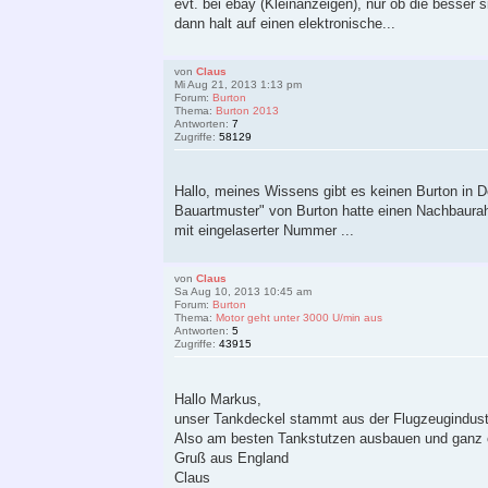
evt. bei ebay (Kleinanzeigen), nur ob die besse
dann halt auf einen elektronische...
von
Claus
Mi Aug 21, 2013 1:13 pm
Forum:
Burton
Thema:
Burton 2013
Antworten:
7
Zugriffe:
58129
Hallo, meines Wissens gibt es keinen Burton in 
Bauartmuster" von Burton hatte einen Nachbaur
mit eingelaserter Nummer ...
von
Claus
Sa Aug 10, 2013 10:45 am
Forum:
Burton
Thema:
Motor geht unter 3000 U/min aus
Antworten:
5
Zugriffe:
43915
Hallo Markus,
unser Tankdeckel stammt aus der Flugzeugindustri
Also am besten Tankstutzen ausbauen und ganz 
Gruß aus England
Claus