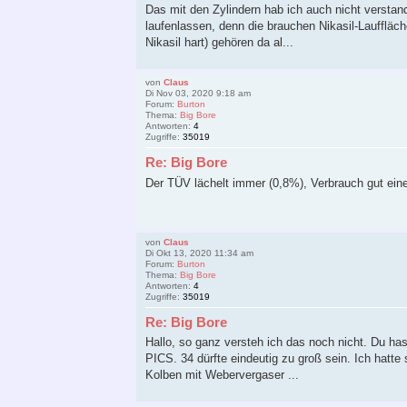
Das mit den Zylindern hab ich auch nicht verstan
laufenlassen, denn die brauchen Nikasil-Lauffläch
Nikasil hart) gehören da al...
von
Claus
Di Nov 03, 2020 9:18 am
Forum:
Burton
Thema:
Big Bore
Antworten:
4
Zugriffe:
35019
Re: Big Bore
Der TÜV lächelt immer (0,8%), Verbrauch gut einen 
von
Claus
Di Okt 13, 2020 11:34 am
Forum:
Burton
Thema:
Big Bore
Antworten:
4
Zugriffe:
35019
Re: Big Bore
Hallo, so ganz versteh ich das noch nicht. Du has
PICS. 34 dürfte eindeutig zu groß sein. Ich hatte
Kolben mit Webervergaser ...