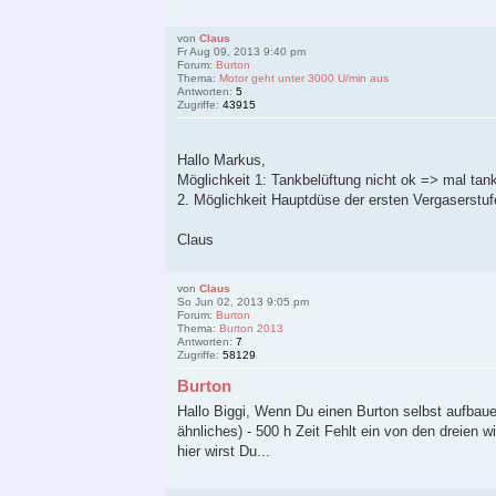
von
Claus
Fr Aug 09, 2013 9:40 pm
Forum:
Burton
Thema:
Motor geht unter 3000 U/min aus
Antworten:
5
Zugriffe:
43915
Hallo Markus,
Möglichkeit 1: Tankbelüftung nicht ok => mal tan
2. Möglichkeit Hauptdüse der ersten Vergaserstuf
Claus
von
Claus
So Jun 02, 2013 9:05 pm
Forum:
Burton
Thema:
Burton 2013
Antworten:
7
Zugriffe:
58129
Burton
Hallo Biggi, Wenn Du einen Burton selbst aufbauen
ähnliches) - 500 h Zeit Fehlt ein von den dreien
hier wirst Du...