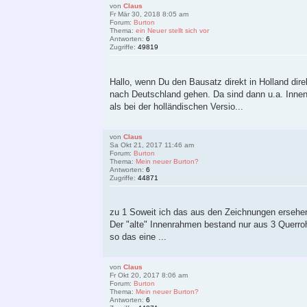
von
Claus
Fr Mär 30, 2018 8:05 am
Forum:
Burton
Thema:
ein Neuer stellt sich vor
Antworten:
6
Zugriffe:
49819
Hallo, wenn Du den Bausatz direkt in Holland dir
nach Deutschland gehen. Da sind dann u.a. Innen
als bei der holländischen Versio...
von
Claus
Sa Okt 21, 2017 11:46 am
Forum:
Burton
Thema:
Mein neuer Burton?
Antworten:
6
Zugriffe:
44871
zu 1 Soweit ich das aus den Zeichnungen ersehen 
Der "alte" Innenrahmen bestand nur aus 3 Querr
so das eine ...
von
Claus
Fr Okt 20, 2017 8:06 am
Forum:
Burton
Thema:
Mein neuer Burton?
Antworten:
6