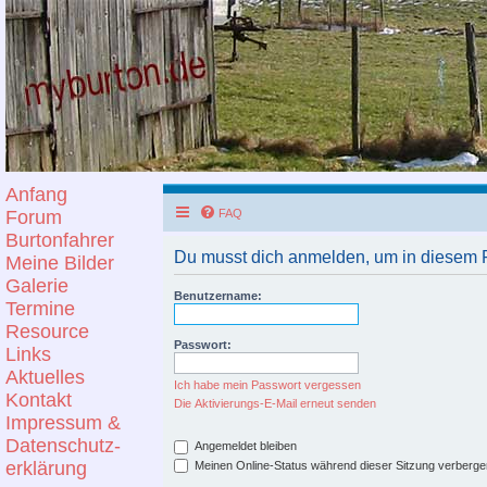
Anfang
Forum
FAQ
Burtonfahrer
Du musst dich anmelden, um in diesem F
Meine Bilder
Galerie
Benutzername:
Termine
Resource
Passwort:
Links
Aktuelles
Ich habe mein Passwort vergessen
Kontakt
Die Aktivierungs-E-Mail erneut senden
Impressum &
Datenschutz-
Angemeldet bleiben
erklärung
Meinen Online-Status während dieser Sitzung verberge