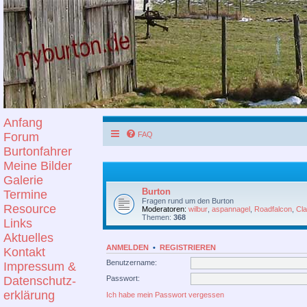
Anfang
Forum
FAQ
Burtonfahrer
Meine Bilder
Galerie
Burton
Termine
Fragen rund um den Burton
Resource
Moderatoren:
wilbur
,
aspannagel
,
Roadfalcon
,
Cl
Themen:
368
Links
Aktuelles
ANMELDEN
•
REGISTRIEREN
Kontakt
Benutzername:
Impressum &
Passwort:
Datenschutz-
erklärung
Ich habe mein Passwort vergessen