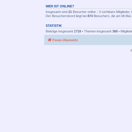
WER IST ONLINE?
Insgesamt sind
21
Besucher online :: 0 sichtbare Mitglieder
Der Besucherrekord liegt bei
874
Besuchern, die am Mi Mai 2
STATISTIK
Beiträge insgesamt
1718
• Themen insgesamt
368
• Mitglie
Foren-Übersicht