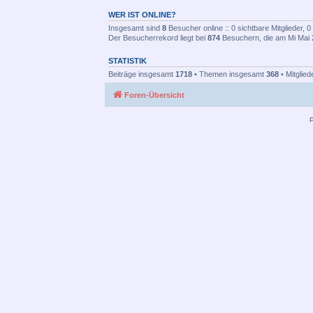
WER IST ONLINE?
Insgesamt sind
8
Besucher online :: 0 sichtbare Mitglieder, 
Der Besucherrekord liegt bei
874
Besuchern, die am Mi Mai 2
STATISTIK
Beiträge insgesamt
1718
• Themen insgesamt
368
• Mitglie
Foren-Übersicht