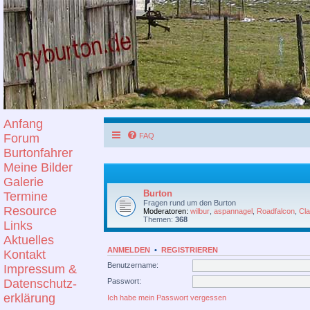
Anfang
Forum
FAQ
Burtonfahrer
Meine Bilder
Galerie
Burton
Termine
Fragen rund um den Burton
Resource
Moderatoren:
wilbur
,
aspannagel
,
Roadfalcon
,
Cl
Themen:
368
Links
Aktuelles
ANMELDEN
•
REGISTRIEREN
Kontakt
Benutzername:
Impressum &
Passwort:
Datenschutz-
erklärung
Ich habe mein Passwort vergessen