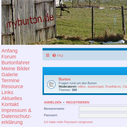
Anfang
Forum
FAQ
Burtonfahrer
Meine Bilder
Galerie
Burton
Termine
Fragen rund um den Burton
Resource
Moderatoren:
wilbur
,
aspannagel
,
Roadfalcon
,
Cl
Themen:
368
Links
Aktuelles
ANMELDEN
•
REGISTRIEREN
Kontakt
Benutzername:
Impressum &
Passwort:
Datenschutz-
erklärung
Ich habe mein Passwort vergessen