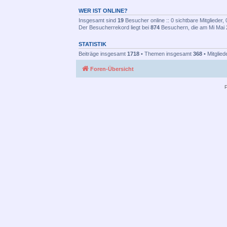
WER IST ONLINE?
Insgesamt sind
19
Besucher online :: 0 sichtbare Mitglieder
Der Besucherrekord liegt bei
874
Besuchern, die am Mi Mai 2
STATISTIK
Beiträge insgesamt
1718
• Themen insgesamt
368
• Mitglie
Foren-Übersicht