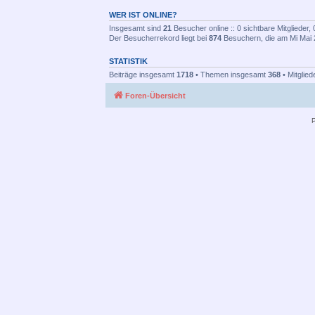
WER IST ONLINE?
Insgesamt sind
21
Besucher online :: 0 sichtbare Mitglieder
Der Besucherrekord liegt bei
874
Besuchern, die am Mi Mai 2
STATISTIK
Beiträge insgesamt
1718
• Themen insgesamt
368
• Mitglie
Foren-Übersicht