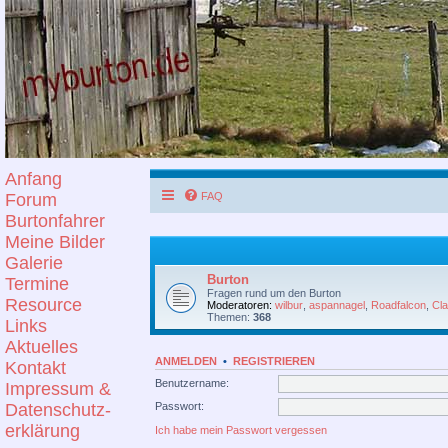
Anfang
Forum
FAQ
Burtonfahrer
Meine Bilder
Galerie
Burton
Termine
Fragen rund um den Burton
Resource
Moderatoren:
wilbur
,
aspannagel
,
Roadfalcon
,
Cl
Themen:
368
Links
Aktuelles
ANMELDEN
•
REGISTRIEREN
Kontakt
Benutzername:
Impressum &
Passwort:
Datenschutz-
erklärung
Ich habe mein Passwort vergessen