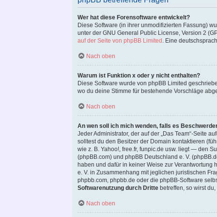
Wer hat diese Forensoftware entwickelt?
Diese Software (in ihrer unmodifizierten Fassung) w
unter der GNU General Public License, Version 2 (GPL-
auf der Seite von phpBB Limited
. Eine deutschsprachi
Nach oben
Warum ist Funktion x oder y nicht enthalten?
Diese Software wurde von phpBB Limited geschriebe
wo du deine Stimme für bestehende Vorschläge abg
Nach oben
An wen soll ich mich wenden, falls es Beschwerde
Jeder Administrator, der auf der „Das Team“-Seite auf
solltest du den Besitzer der Domain kontaktieren (fü
wie z. B. Yahoo!, free.fr, funpic.de usw. liegt — de
(phpBB.com) und phpBB Deutschland e. V. (phpBB.
haben und dafür in keiner Weise zur Verantwortung
e. V. in Zusammenhang mit jeglichen juristischen Fr
phpbb.com, phpbb.de oder die phpBB-Software selbst
Softwarenutzung durch Dritte
betreffen, so wirst d
Nach oben