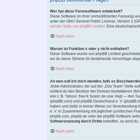
Wer hat diese Forensoftware entwickelt?
Diese Software (in ihrer unmodifizierten Fassung) w
unter der GNU General Public License, Version 2 (GPL-
auf der Seite von phpBB Limited
. Eine deutschsprachi
Nach oben
Warum ist Funktion x oder y nicht enthalten?
Diese Software wurde von phpBB Limited geschriebe
wo du deine Stimme für bestehende Vorschläge abg
Nach oben
An wen soll ich mich wenden, falls es Beschwerde
Jeder Administrator, der auf der „Das Team“-Seite auf
solltest du den Besitzer der Domain kontaktieren (fü
wie z. B. Yahoo!, free.fr, funpic.de usw. liegt — de
(phpBB.com) und phpBB Deutschland e. V. (phpBB.
haben und dafür in keiner Weise zur Verantwortung
e. V. in Zusammenhang mit jeglichen juristischen Fr
phpbb.com, phpbb.de oder die phpBB-Software selbst
Softwarenutzung durch Dritte
betreffen, so wirst d
Nach oben