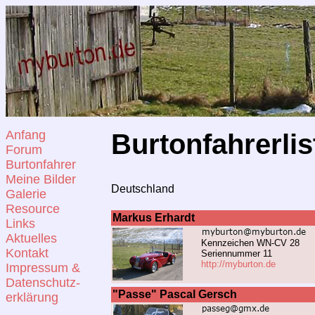
Anfang
Burtonfahrerlis
Forum
Burtonfahrer
Meine Bilder
Deutschland
Galerie
Resource
Markus Erhardt
Links
Aktuelles
Kennzeichen WN-CV 28
Kontakt
Seriennummer 11
http://myburton.de
Impressum &
Datenschutz-
"Passe" Pascal Gersch
erklärung